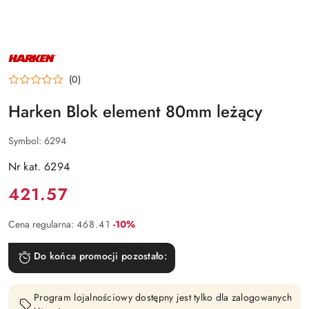
NAZWA
PRODUCENTA:
HARKEN
(0)
Harken Blok element 80mm leżący
Symbol:
6294
Nr kat. 6294
Cena:
421.57
Rabat:
Cena regularna:
468.41
-10%
Do końca promocji pozostało:
Program lojalnościowy dostępny jest tylko dla zalogowanych