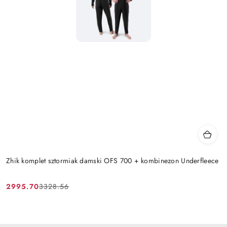
Zhik komplet sztormiak damski OFS 700 + kombinezon Underfleece
2995.70
3328.56
Cena
Cena
promocyjna:
przed
promocją: