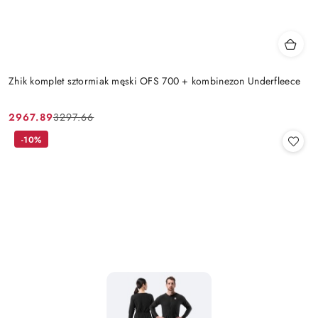
Zhik komplet sztormiak męski OFS 700 + kombinezon Underfleece
2967.89
3297.66
Cena
Cena
promocyjna:
przed
-10%
promocją: