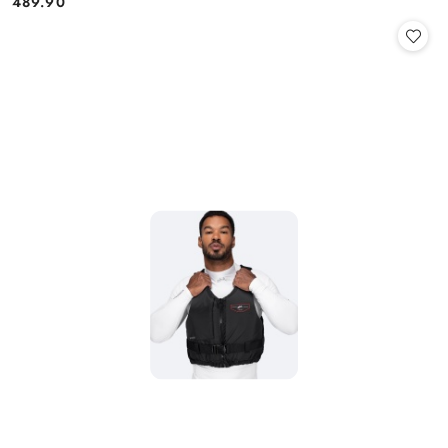
489.90
Cena: