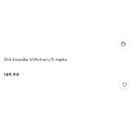
Zhik koszulka UVActive L/S męska
189.90
Cena: