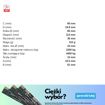
C (mm)
80 mm
D (mm)
19.8 mm
Rolka Ø (mm)
80 mm
Długość (mm)
114 mm
Wysokość (mm)
36 mm
Waga (g)
310 g
Maks. lina Ø (mm)
16 mm
Maks. obciążenie robocze (kg)
2200 kg
Siła zrywająca (kg)
4400 kg
Śruby (mm)
10 mm
A (mm)
19.5 mm
B (mm)
61 mm