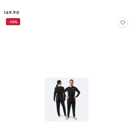
169.90
Cena:
-10%