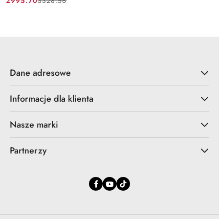
2995.70
3328.56
Cena
Cena
promocyjna:
przed
promocją:
Dane adresowe
Informacje dla klienta
Nasze marki
Partnerzy