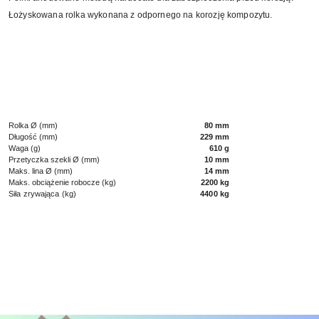
Łożyskowana rolka wykonana z odpornego na korozję kompozytu.
Rolka Ø (mm)
80 mm
Długość (mm)
229 mm
Waga (g)
610 g
Przetyczka szekli Ø (mm)
10 mm
Maks. lina Ø (mm)
14 mm
Maks. obciążenie robocze (kg)
2200 kg
Siła zrywająca (kg)
4400 kg