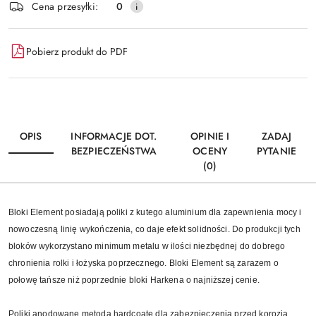
Cena przesyłki:
0
Pobierz produkt do PDF
OPIS
INFORMACJE DOT.
OPINIE I
ZADAJ
BEZPIECZEŃSTWA
OCENY
PYTANIE
(0)
Bloki Element posiadają poliki z kutego aluminium dla zapewnienia mocy i
nowoczesną linię wykończenia, co daje efekt solidności. Do produkcji tych
bloków wykorzystano minimum metalu w ilości niezbędnej do dobrego
chronienia rolki i łożyska poprzecznego. Bloki Element są zarazem o
połowę tańsze niż poprzednie bloki Harkena o najniższej cenie.
Poliki anodowane metodą hardcoate dla zabezpieczenia przed korozją.