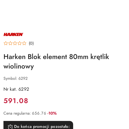
NAZWA
PRODUCENTA:
HARKEN
(0)
Harken Blok element 80mm krętlik
wiolinowy
Symbol:
6292
Nr kat. 6292
Cena:
591.08
Rabat:
Cena regularna:
656.76
-10%
Do końca promocji pozostało: