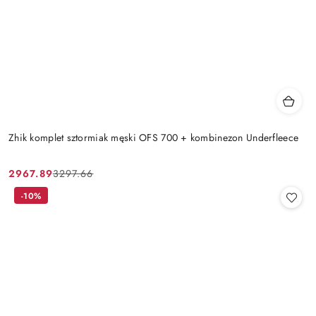
Zhik komplet sztormiak męski OFS 700 + kombinezon Underfleece
2967.89
3297.66
Cena
Cena
promocyjna:
przed
-10%
promocją: