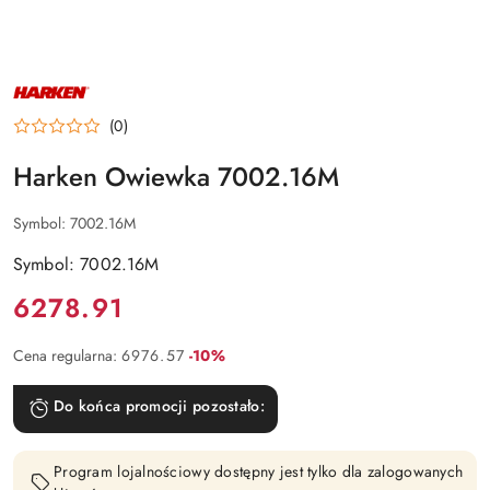
NAZWA
PRODUCENTA:
HARKEN
(0)
Harken Owiewka 7002.16M
Symbol:
7002.16M
Symbol: 7002.16M
Cena:
6278.91
Rabat:
Cena regularna:
6976.57
-10%
Do końca promocji pozostało:
Program lojalnościowy dostępny jest tylko dla zalogowanych