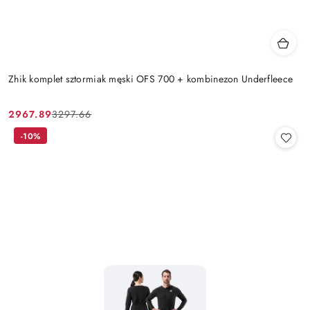
Zhik komplet sztormiak męski OFS 700 + kombinezon Underfleece
2967.89
3297.66
Cena
Cena
promocyjna:
przed
-10%
promocją: