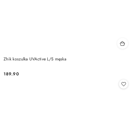
Zhik koszulka UVActive L/S męska
189.90
Cena: