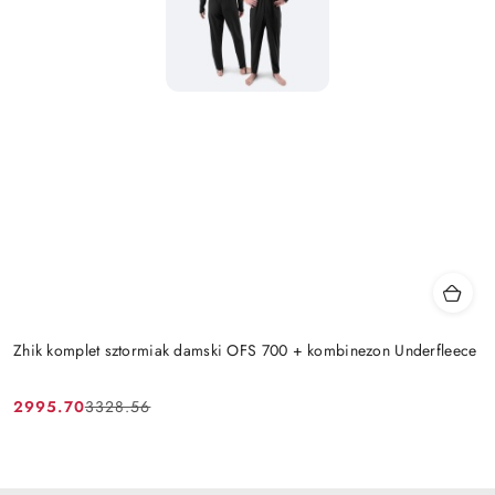
Zhik komplet sztormiak damski OFS 700 + kombinezon Underfleece
2995.70
3328.56
Cena
Cena
promocyjna:
przed
promocją: