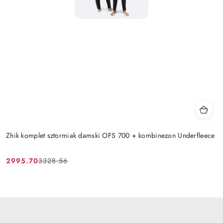
Zhik komplet sztormiak damski OFS 700 + kombinezon Underfleece
2995.70
3328.56
Cena
Cena
promocyjna:
przed
promocją: