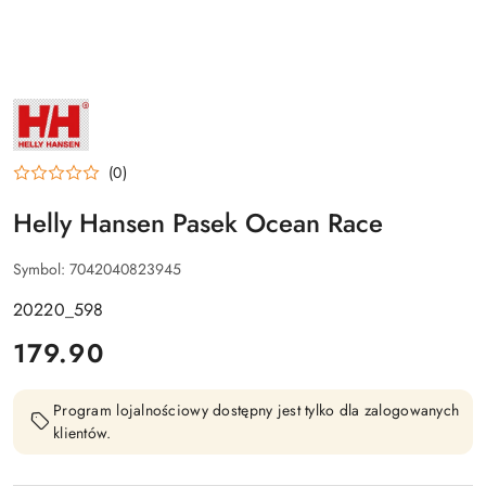
NAZWA
PRODUCENTA:
HELLY
HANSEN
(0)
Helly Hansen Pasek Ocean Race
Symbol:
7042040823945
20220_598
cena:
179.90
Program lojalnościowy dostępny jest tylko dla zalogowanych
klientów.