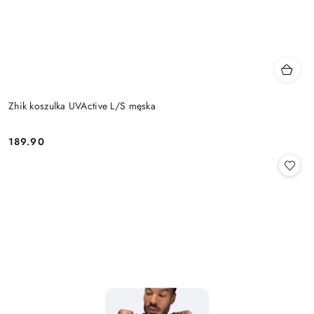
Zhik koszulka UVActive L/S męska
189.90
Cena: