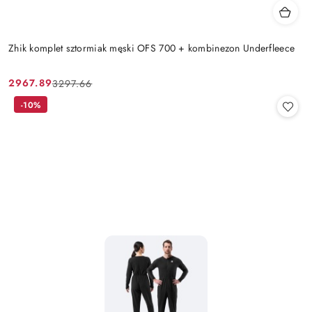
Zhik komplet sztormiak męski OFS 700 + kombinezon Underfleece
2967.89
3297.66
Cena
Cena
promocyjna:
przed
-10%
promocją: