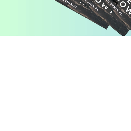
Pomiń karuzelę produktów