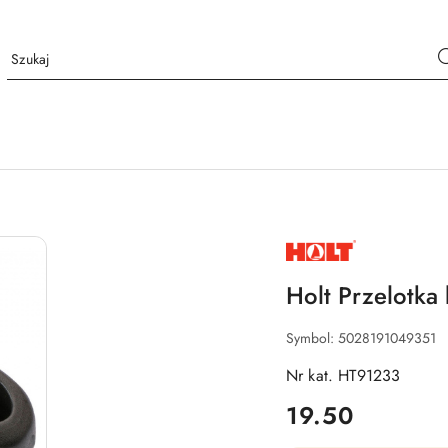
NAZWA
PRODUCENTA:
HOLT
Holt Przelotk
Symbol:
5028191049351
Nr kat. HT91233
cena:
19.50