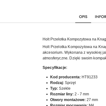
OPIS
INFO
Holt Przelotka Kompozytowa na Kna
Holt Przelotka Kompozytowa na Knagę
akcesorium. Wykonana z wysokiej ja
atmosferyczne. Dzięki swoim kompakt
Specyfikacje:
Kod producenta:
HT91233
Rodzaj:
Sprzęt
Typ:
Szekle
Rozmiar liny:
2 - 7 mm
Otwory montażowe:
27 mm
Rozmiar mocowania:
M4