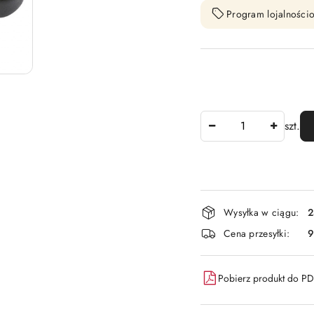
Program lojalnościo
Ilość
szt.
Dostępność
Wysyłka w ciągu:
2
i
Cena przesyłki:
9
dostawa
Pobierz produkt do P