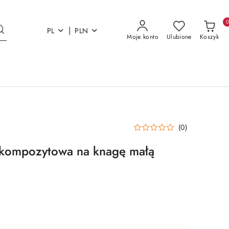
|
PL
PLN
Moje konto
Ulubione
Koszyk
(0)
a kompozytowa na knagę małą