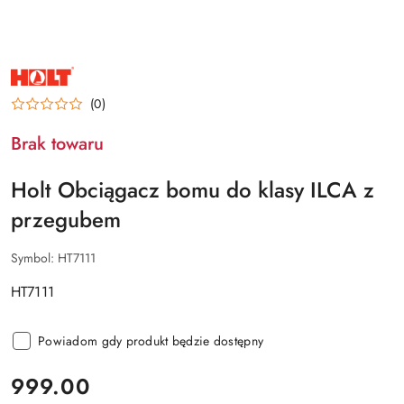
NAZWA
PRODUCENTA:
HOLT
(0)
Brak towaru
Holt Obciągacz bomu do klasy ILCA z
przegubem
Symbol:
HT7111
HT7111
Powiadom gdy produkt będzie dostępny
cena:
999.00