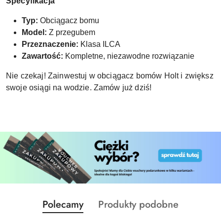
Specyfikacja
Typ:
Obciągacz bomu
Model:
Z przegubem
Przeznaczenie:
Klasa ILCA
Zawartość:
Kompletne, niezawodne rozwiązanie
Nie czekaj! Zainwestuj w obciągacz bomów Holt i zwiększ
swoje osiągi na wodzie. Zamów już dziś!
Produkty
Produkty
Polecamy
Produkty podobne
Pomiń karuzelę produktów
o
o