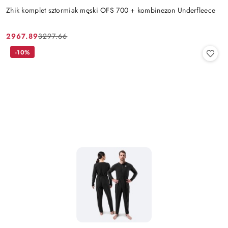
Zhik komplet sztormiak męski OFS 700 + kombinezon Underfleece
2967.89
3297.66
Cena
Cena
promocyjna:
przed
-10%
promocją: