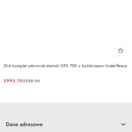
Zhik komplet sztormiak damski OFS 700 + kombinezon Underfleece
2995.70
3328.56
Cena
Cena
promocyjna:
przed
promocją:
Dane adresowe