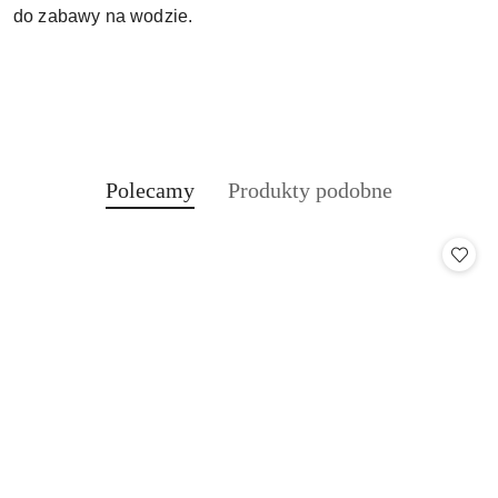
do zabawy na wodzie.
Produkty
Produkty
Polecamy
Produkty podobne
Pomiń karuzelę produktów
o
o
statusie:
statusie: