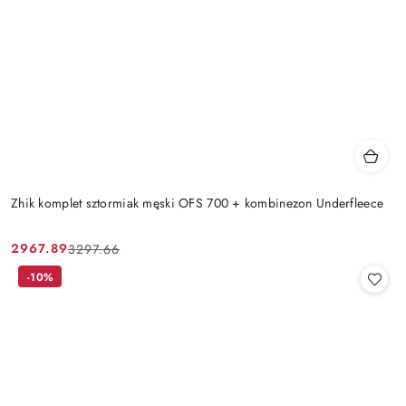
Zhik komplet sztormiak męski OFS 700 + kombinezon Underfleece
2967.89
3297.66
Cena
Cena
promocyjna:
przed
-10%
promocją: