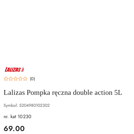
NAZWA
PRODUCENTA:
LALIZAS
(0)
Lalizas Pompka ręczna double action 5L
Symbol:
5204980102302
nr. kat 10230
cena:
69.00