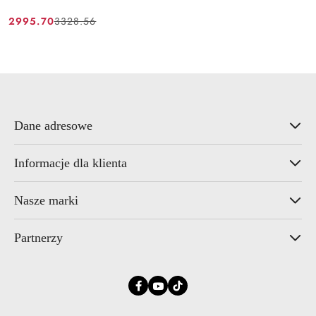
2995.70
3328.56
Cena
Cena
promocyjna:
przed
promocją:
Dane adresowe
Informacje dla klienta
Nasze marki
Partnerzy