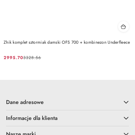
Zhik komplet sztormiak damski OFS 700 + kombinezon Underfleece
2995.70
3328.56
Cena
Cena
promocyjna:
przed
promocją:
Dane adresowe
Informacje dla klienta
Nasze marki