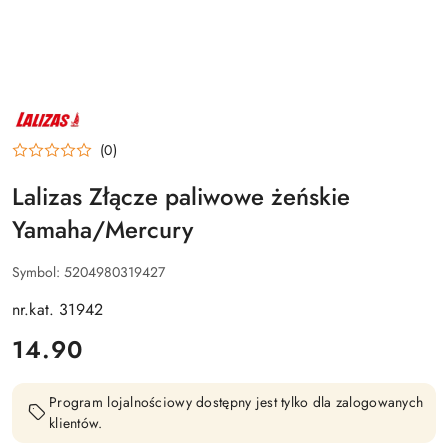
NAZWA
PRODUCENTA:
LALIZAS
(0)
Lalizas Złącze paliwowe żeńskie
Yamaha/Mercury
Symbol:
5204980319427
nr.kat. 31942
cena:
14.90
Program lojalnościowy dostępny jest tylko dla zalogowanych
klientów.