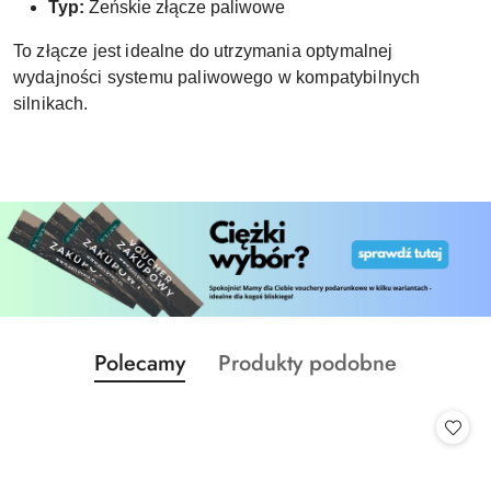
Typ:
Żeńskie złącze paliwowe
To złącze jest idealne do utrzymania optymalnej
wydajności systemu paliwowego w kompatybilnych
silnikach.
Produkty
Produkty
Polecamy
Produkty podobne
Pomiń karuzelę produktów
o
o
statusie:
statusie: