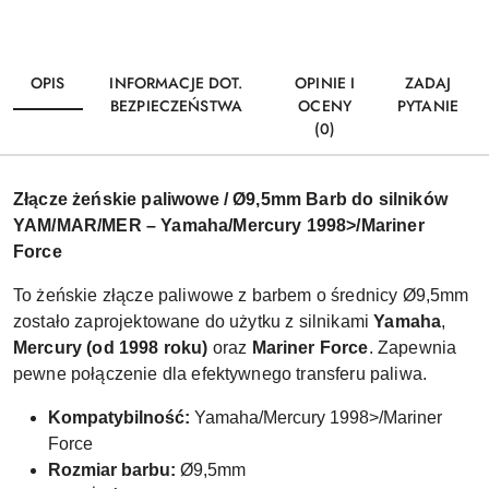
OPIS
INFORMACJE DOT.
OPINIE I
ZADAJ
BEZPIECZEŃSTWA
OCENY
PYTANIE
(0)
Złącze żeńskie paliwowe / Ø9,5mm Barb do silników
YAM/MAR/MER – Yamaha/Mercury 1998>/Mariner
Force
To żeńskie złącze paliwowe z barbem o średnicy Ø9,5mm
zostało zaprojektowane do użytku z silnikami
Yamaha
,
Mercury (od 1998 roku)
oraz
Mariner Force
. Zapewnia
pewne połączenie dla efektywnego transferu paliwa.
Kompatybilność:
Yamaha/Mercury 1998>/Mariner
Force
Rozmiar barbu:
Ø9,5mm