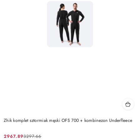
Zhik komplet sztormiak męski OFS 700 + kombinezon Underfleece
2967.89
3297.66
Cena
Cena