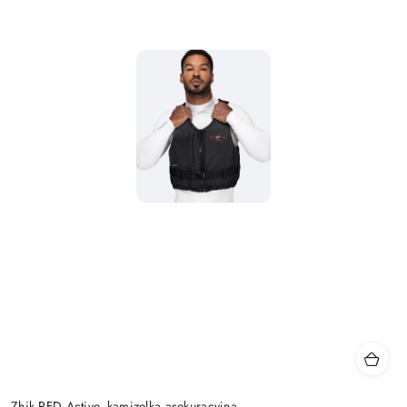
Zhik PFD Active- kamizelka asekuracyjna