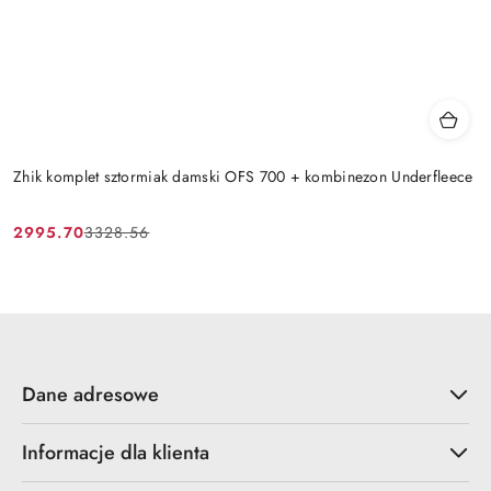
Zhik komplet sztormiak damski OFS 700 + kombinezon Underfleece
2995.70
3328.56
Cena
Cena
promocyjna:
przed
promocją:
Dane adresowe
Informacje dla klienta