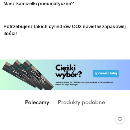
Masz kamizelki pneumatyczne?
Potrzebujesz takich cylindrów CO2 nawet w zapasowej
ilości!
Produkty
Produkty
Polecamy
Produkty podobne
Pomiń karuzelę produktów
o
o
statusie:
statusie: