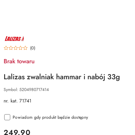
NAZWA
PRODUCENTA:
LALIZAS
(0)
Brak towaru
Lalizas zwalniak hammar i nabój 33g
Symbol:
5204980717414
nr. kat. 71741
Powiadom gdy produkt będzie dostępny
cena:
249.90