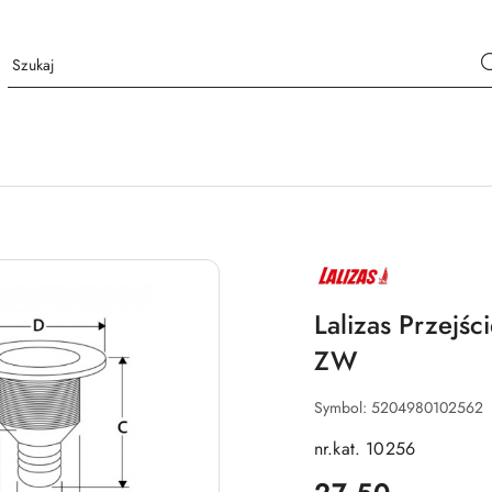
NAZWA
PRODUCENTA:
LALIZAS
Lalizas Przejś
ZW
Symbol:
5204980102562
nr.kat. 10256
cena: