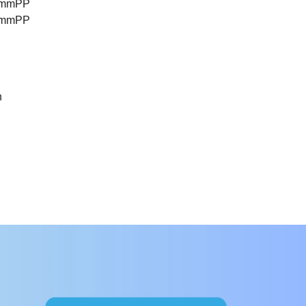
 mm
PP
 mm
PP
h