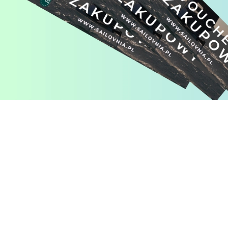
Pomiń karuzelę produktów