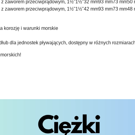
b z zaworem przeciwprądowym, 1½''
1½''
32 mm
93 mm
73 mm
50
b z zaworem przeciwprądowym, 1½''
1½''
42 mm
93 mm
73 mm
48
a korozję i warunki morskie
dłub dla jednostek pływających, dostępny w różnych rozmiarac
 morskich!