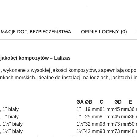
RMACJE DOT. BEZPIECZEŃSTWA
OPINIE I OCENY (0)
 jakości kompozytów – Lalizas
s, wykonane z wysokiej jakości kompozytów, zapewniają odpor
ach morskich. Idealne do instalacji na łodziach, jachtach i 
ØA
ØB
C
ØD
E
1'' biały
1''
19 mm
81 mm
45 mm
36
1'' biały
1''
25 mm
81 mm
45 mm
36
 1½'' biały
1½''
32 mm
98 mm
73 mm
50
 1½'' biały
1½''
42 mm
93 mm
73 mm
48