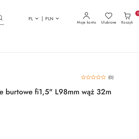
|
PL
PLN
Moje konto
Ulubione
Koszyk
(0)
cie burtowe fi1,5" L98mm wąż 32m