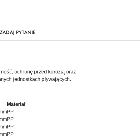
ZADAJ PYTANIE
ność, ochronę przed korozją oraz
innych jednostkach pływających.
Materiał
 mm
PP
 mm
PP
 mm
PP
 mm
PP