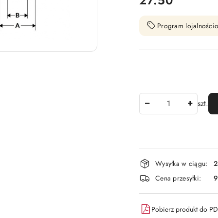
27.50
Program lojalnościo
Ilość
szt.
Dostępność
Wysyłka w ciągu:
2
i
Cena przesyłki:
9
dostawa
Pobierz produkt do P