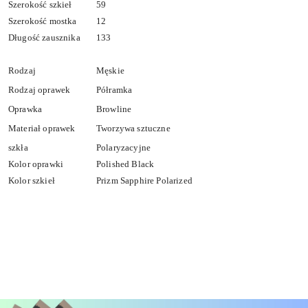
Szerokość szkieł
59
Szerokość mostka
12
Długość zausznika
133
Rodzaj
Męskie
Rodzaj oprawek
Półramka
Oprawka
Browline
Materiał oprawek
Tworzywa sztuczne
szkła
Polaryzacyjne
Kolor oprawki
Polished Black
Kolor szkieł
Prizm Sapphire Polarized