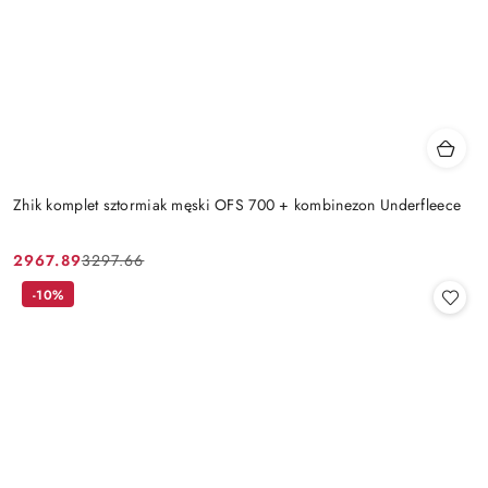
Zhik komplet sztormiak męski OFS 700 + kombinezon Underfleece
2967.89
3297.66
Cena
Cena
promocyjna:
przed
-10%
promocją: