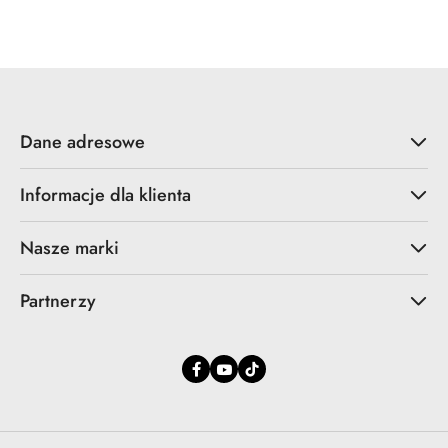
Cena
Cena
promocyjna:
przed
promocją:
Dane adresowe
Informacje dla klienta
Nasze marki
Partnerzy