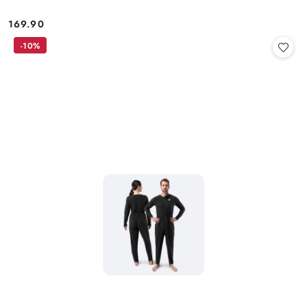
169.90
Cena:
-10%