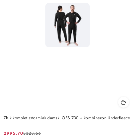
Zhik komplet sztormiak damski OFS 700 + kombinezon Underfleece
2995.70
3328.56