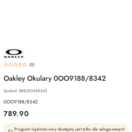
NAZWA
PRODUCENTA:
OAKLEY
(0)
Oakley Okulary 0OO9188/8342
Symbol:
888392498342
0OO9188/8342
cena:
789.90
Program lojalnościowy dostępny jest tylko dla zalogowanych