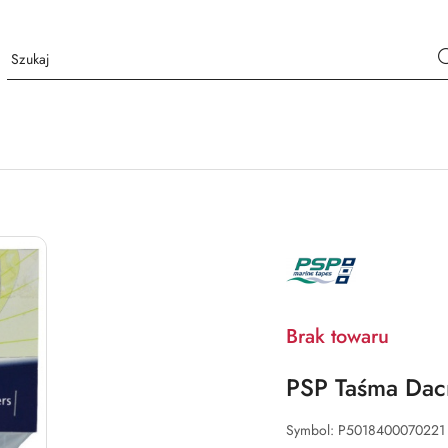
NAZWA
PRODUCENTA:
PSP
Brak towaru
PSP Taśma Dac
Symbol:
P5018400070221