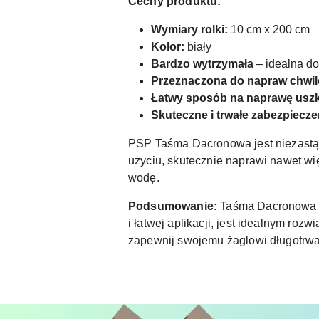
Cechy produktu:
Wymiary rolki:
10 cm x 200 cm
Kolor:
biały
Bardzo wytrzymała
– idealna d
Przeznaczona do napraw chwil
Łatwy sposób na naprawę usz
Skuteczne i trwałe zabezpiecz
PSP Taśma Dacronowa jest niezastąp
użyciu, skutecznie naprawi nawet wi
wodę.
Podsumowanie:
Taśma Dacronowa P
i łatwej aplikacji, jest idealnym ro
zapewnij swojemu żaglowi długotrwa