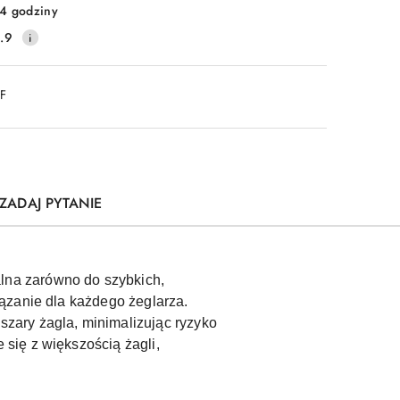
4 godziny
.9
DF
ZADAJ PYTANIE
lna zarówno do szybkich,
ązanie dla każdego żeglarza.
zary żagla, minimalizując ryzyko
się z większością żagli,