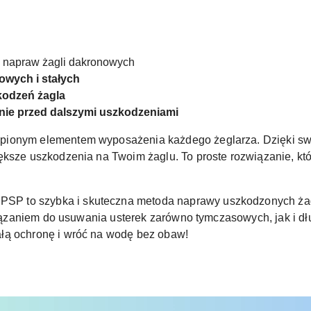
o napraw żagli dakronowych
owych i stałych
kodzeń żagla
enie przed dalszymi uszkodzeniami
ionym elementem wyposażenia każdego żeglarza. Dzięki swoj
ększe uszkodzenia na Twoim żaglu. To proste rozwiązanie, kt
SP to szybka i skuteczna metoda naprawy uszkodzonych żagl
związaniem do usuwania usterek zarówno tymczasowych, jak i d
łą ochronę i wróć na wodę bez obaw!