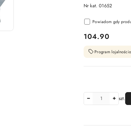
Nr kat. 01652
Powiadom gdy produk
cena:
104.90
Program lojalnościo
Ilość
szt.
Dostępność