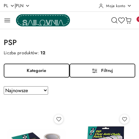
|
PL
PLN
Moje konto
Przejdź do treści głównej
Przejdź do wyszukiwarki
Przejdź do moje konto
Przejdź do menu głównego
Przejdź do stopki
PSP
Liczba produktów:
12
Kategorie
Filtruj
Zastosowano
Sortuj
według
sortowanie:
Najnowsze.