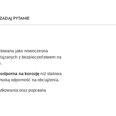
ZADAJ PYTANIE
ektowana jako nowoczesna
związanych z bezpieczeństwem na
e.
ej odporna na korozję
niż stalowa
wysoką odporność na obciążenia.
żytkowania oraz poprawia