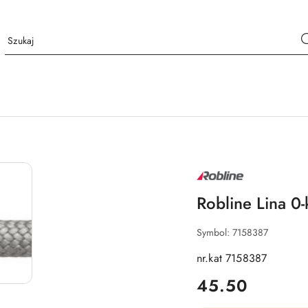
NAZWA
PRODUCENTA:
ROBLINE
Robline Lina 0
Symbol:
7158387
nr.kat 7158387
cena:
45.50