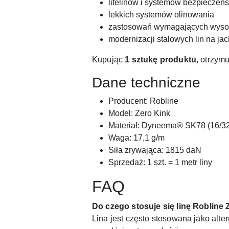
lifelinów i systemów bezpieczeń
lekkich systemów olinowania
zastosowań wymagających wysoki
modernizacji stalowych lin na jac
Kupując
1 sztukę produktu
, otrzym
Dane techniczne
Producent: Robline
Model: Zero Kink
Materiał: Dyneema® SK78 (16/32
Waga: 17,1 g/m
Siła zrywająca: 1815 daN
Sprzedaż: 1 szt. = 1 metr liny
FAQ
Do czego stosuje się linę Robline
Lina jest często stosowana jako alt