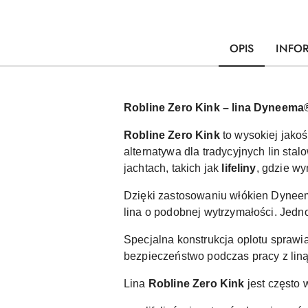
OPIS
INFO
Robline Zero Kink – lina Dyneema®
Robline Zero Kink
to wysokiej jako
alternatywa dla tradycyjnych lin s
jachtach, takich jak
lifeliny
, gdzie w
Dzięki zastosowaniu włókien Dyneem
lina o podobnej wytrzymałości. Jedn
Specjalna konstrukcja oplotu sprawia,
bezpieczeństwo podczas pracy z liną
Lina
Robline Zero Kink
jest często 