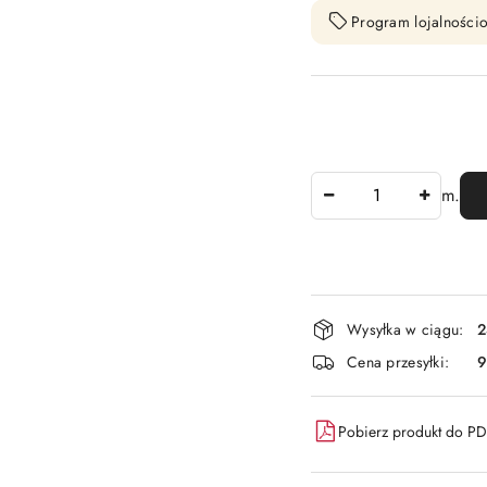
Program lojalnościo
Ilość
m.
Dostępność
Wysyłka w ciągu:
2
i
Cena przesyłki:
9
dostawa
Pobierz produkt do P