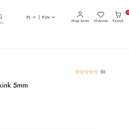
|
PL
PLN
Moje konto
Ulubione
Koszyk
(0)
-kink 5mm