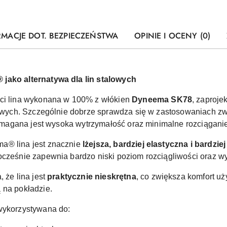
RMACJE DOT. BEZPIECZEŃSTWA
OPINIE I OCENY (0)
 jako alternatywa dla lin stalowych
ści lina wykonana w 100% z włókien
Dyneema SK78
, zaproj
talowych. Szczególnie dobrze sprawdza się w zastosowaniach 
ymagana jest wysoka wytrzymałość oraz minimalne rozciągani
a® lina jest znacznie
lżejsza, bardziej elastyczna i bardzi
ocześnie zapewnia bardzo niski poziom rozciągliwości oraz 
 że lina jest
praktycznie nieskrętna
, co zwiększa komfort u
 na pokładzie.
wykorzystywana do: