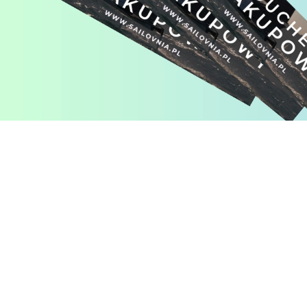
Pomiń karuzelę produktów