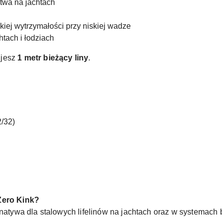
stwa na jachtach
ej wytrzymałości przy niskiej wadze
htach i łodziach
ujesz
1 metr bieżący liny
.
/32)
 Zero Kink?
ernatywa dla stalowych lifelinów na jachtach oraz w systema