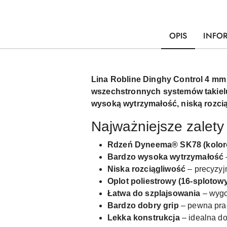
OPIS
INFO
Lina Robline Dinghy Control 4 mm
wszechstronnych systemów takie
wysoką wytrzymałość, niską rozci
Najważniejsze zalety
Rdzeń Dyneema® SK78 (kolor
Bardzo wysoka wytrzymałość
Niska rozciągliwość
– precyzyjn
Oplot poliestrowy (16-splotow
Łatwa do szplajsowania
– wygo
Bardzo dobry grip
– pewna pra
Lekka konstrukcja
– idealna d