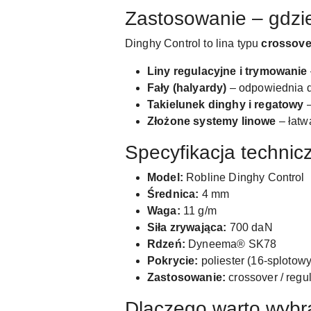
Zastosowanie – gdzie
Dinghy Control to lina typu
crossove
Liny regulacyjne i trymowanie
Fały (halyardy)
– odpowiednia do
Takielunek dinghy i regatowy
–
Złożone systemy linowe
– łatw
Specyfikacja technic
Model:
Robline Dinghy Control
Średnica:
4 mm
Waga:
11 g/m
Siła zrywająca:
700 daN
Rdzeń:
Dyneema® SK78
Pokrycie:
poliester (16-splotowy
Zastosowanie:
crossover / regul
Dlaczego warto wybr