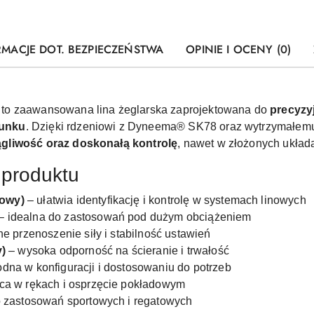
RMACJE DOT. BEZPIECZEŃSTWA
OPINIE I OCENY (0)
to zaawansowana lina żeglarska zaprojektowana do
precyzy
lunku
. Dzięki rdzeniowi z Dyneema® SK78 oraz wytrzymałemu 
ągliwość oraz doskonałą kontrolę
, nawet w złożonych układ
 produktu
owy)
– ułatwia identyfikację i kontrolę w systemach linowych
– idealna do zastosowań pod dużym obciążeniem
e przenoszenie siły i stabilność ustawień
y)
– wysoka odporność na ścieranie i trwałość
dna w konfiguracji i dostosowaniu do potrzeb
ca w rękach i osprzęcie pokładowym
o zastosowań sportowych i regatowych