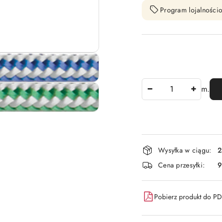
Program lojalnościo
Ilość
m.
Dostępność
Wysyłka w ciągu:
2
i
Cena przesyłki:
9
dostawa
Pobierz produkt do P