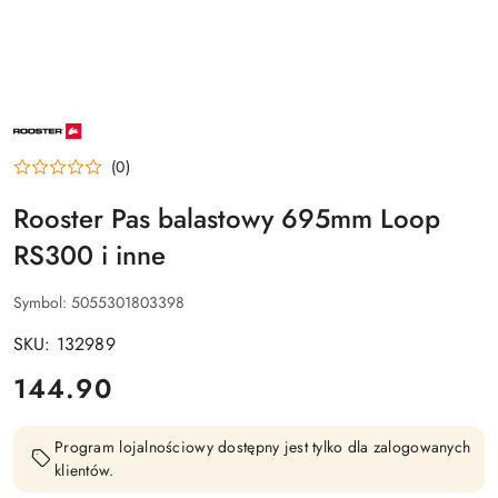
NAZWA
PRODUCENTA:
ROOSTER
(0)
Rooster Pas balastowy 695mm Loop
RS300 i inne
Symbol:
5055301803398
SKU: 132989
cena:
144.90
Program lojalnościowy dostępny jest tylko dla zalogowanych
klientów.