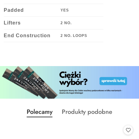
Padded
YES
Lifters
2 NO.
End Construction
2 NO. LOOPS
Produkty
Produkty
Polecamy
Produkty podobne
Pomiń karuzelę produktów
o
o
statusie:
statusie: