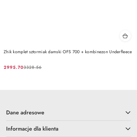
Zhik komplet sztormiak damski OFS 700 + kombinezon Underfleece
2995.70
3328.56
Cena
Cena
promocyjna:
przed
promocją:
Dane adresowe
Informacje dla klienta