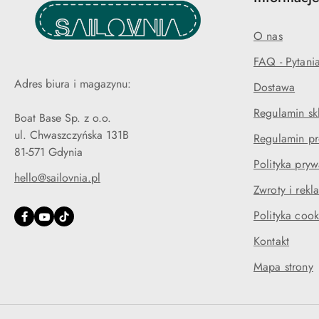
O nas
FAQ - Pytani
Adres biura i magazynu:
Dostawa
Regulamin sk
Boat Base Sp. z o.o.
ul. Chwaszczyńska 131B
Regulamin pr
81-571 Gdynia
Polityka pryw
hello@sailovnia.pl
Zwroty i rekl
Polityka cook
Kontakt
Mapa strony