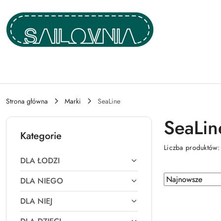
Przejdź do treści głównej
Przejdź do wyszukiwarki
Przejdź do moje konto
Przejdź do menu głównego
Przejdź do stopki
Strona główna
Marki
SeaLine
SeaLin
Kategorie
Liczba produktów
DLA ŁODZI
Zastosowano
Sortuj
DLA NIEGO
według
sortowanie:
DLA NIEJ
Najnowsze.