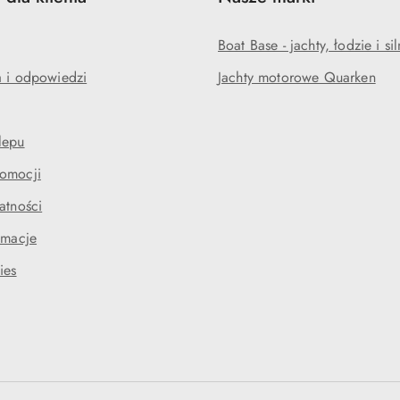
Boat Base - jachty, łodzie i sil
a i odpowiedzi
Jachty motorowe Quarken
lepu
omocji
atności
amacje
ies