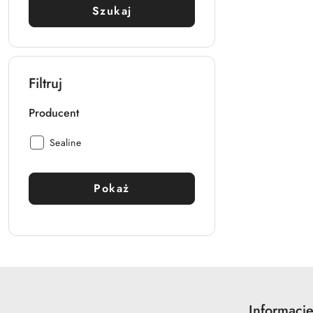
Szukaj
Filtruj
Producent
Producent:
Sealine
Pokaż
Informacje