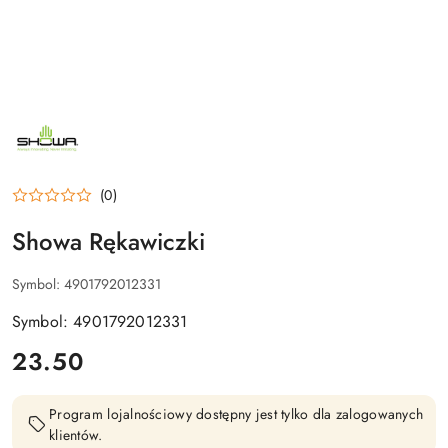
NAZWA
PRODUCENTA:
SHOWA
(0)
Showa Rękawiczki
Symbol:
4901792012331
Symbol: 4901792012331
cena:
23.50
Program lojalnościowy dostępny jest tylko dla zalogowanych
klientów.