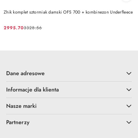
Zhik komplet sztormiak damski OFS 700 + kombinezon Underfleece
2995.70
3328.56
Cena
Cena
promocyjna:
przed
promocją:
Dane adresowe
Informacje dla klienta
Nasze marki
Partnerzy