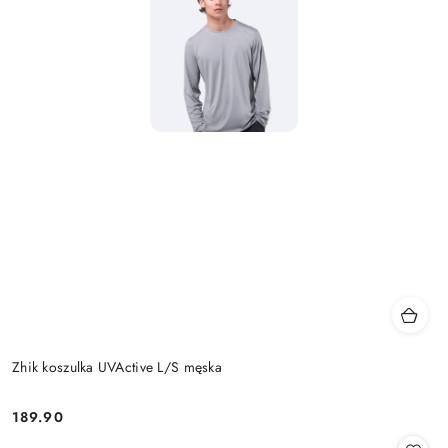
Zhik koszulka UVActive L/S męska
189.90
Cena: