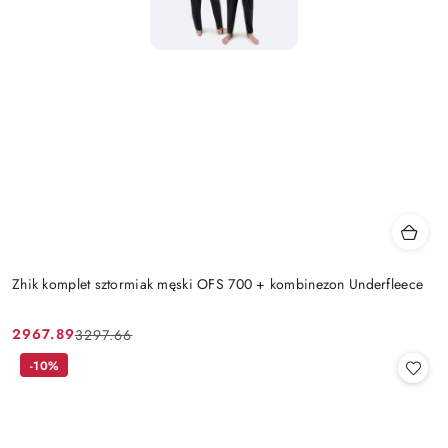
Zhik komplet sztormiak męski OFS 700 + kombinezon Underfleece
2967.89
3297.66
Cena
Cena
promocyjna:
przed
-10%
promocją: