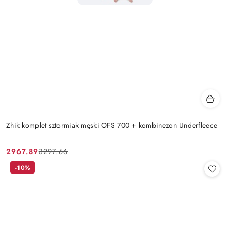
Zhik komplet sztormiak męski OFS 700 + kombinezon Underfleece
2967.89
3297.66
Cena
Cena
promocyjna:
przed
-10%
promocją: