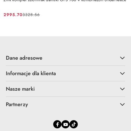
2995.70
3328.56
Cena
Cena
promocyjna:
przed
promocją:
Dane adresowe
Informacje dla klienta
Nasze marki
Partnerzy