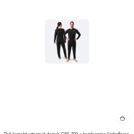
Zhik komplet sztormiak damski OFS 700 + kombinezon Underfleece