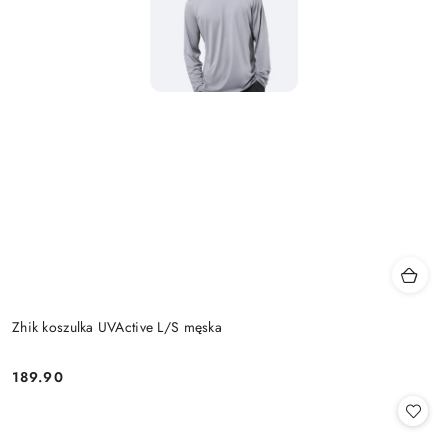
Zhik koszulka UVActive L/S męska
189.90
Cena: