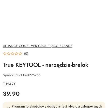
NAZWA
ALLIANCE CONSUMER GROUP (ACG BRANDS)
PRODUCENTA:
(0)
True KEYTOOL - narzędzie-brelok
Symbol:
5060063226255
TU247K
cena:
39.90
Program lojalnościowy dostępny jest tylko dla zalogowanych