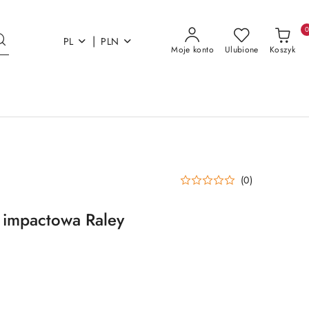
|
PL
PLN
Moje konto
Ulubione
Koszyk
(0)
 impactowa Raley