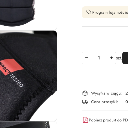
Program lojalnościo
Ilość
szt.
Dostępność
Wysyłka w ciągu:
2
i
Cena przesyłki:
dostawa
Pobierz produkt do P