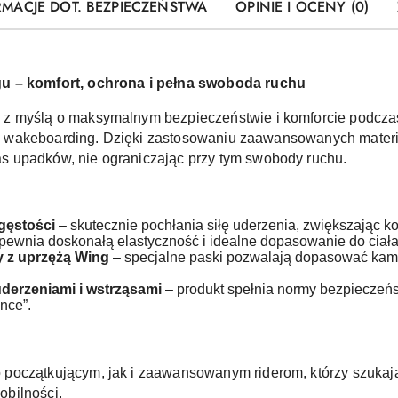
RMACJE DOT. BEZPIECZEŃSTWA
OPINIE I OCENY (0)
gu – komfort, ochrona i pełna swoboda ruchu
 z myślą o maksymalnym bezpieczeństwie i komforcie podcza
 czy wakeboarding. Dzięki zastosowaniu zaawansowanych materi
 upadków, nie ograniczając przy tym swobody ruchu.
gęstości
– skutecznie pochłania siłę uderzenia, zwiększając 
pewnia doskonałą elastyczność i idealne dopasowanie do ciała
 z uprzężą Wing
– specjalne paski pozwalają dopasować kami
derzeniami i wstrząsami
– produkt spełnia normy bezpieczeń
nce”.
początkującym, jak i zaawansowanym riderom, którzy szukaj
bilności.