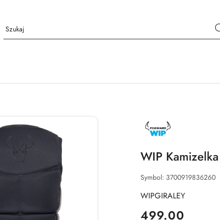
NAZWA
PRODUCENTA:
FORWARD
WIP
WIP Kamizelka
Symbol:
3700919836260
WIPGIRALEY
cena:
499.00