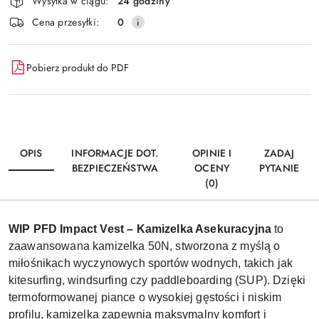
Wysyłka w ciągu:
24 godziny
i
Wyślij
Cena przesyłki:
0
dostawa
Pobierz produkt do PDF
OPIS
INFORMACJE DOT.
OPINIE I
ZADAJ
BEZPIECZEŃSTWA
OCENY
PYTANIE
(0)
WIP PFD Impact Vest – Kamizelka Asekuracyjna
to
zaawansowana kamizelka 50N, stworzona z myślą o
miłośnikach wyczynowych sportów wodnych, takich jak
kitesurfing, windsurfing czy paddleboarding (SUP). Dzięki
termoformowanej piance o wysokiej gęstości i niskim
profilu, kamizelka zapewnia maksymalny komfort i