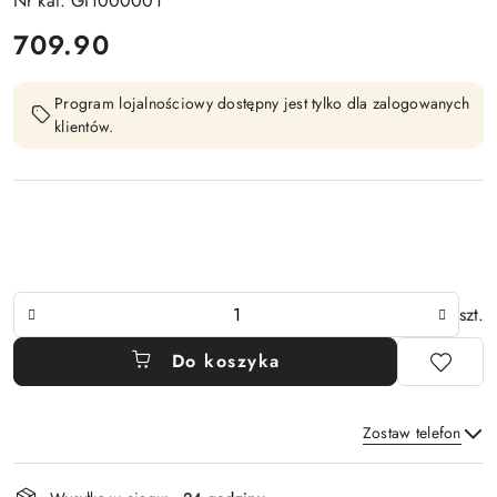
Nr kat. GI1000001
cena:
709.90
Program lojalnościowy dostępny jest tylko dla zalogowanych
klientów.
Ilość
szt.
Do koszyka
Zostaw telefon
Dostępność