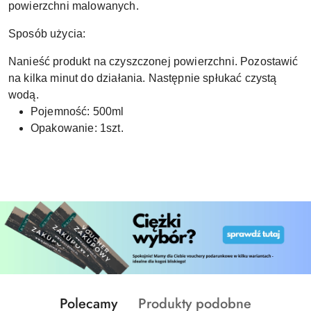
powierzchni malowanych.
Sposób użycia:
Nanieść produkt na czyszczonej powierzchni. Pozostawić
na kilka minut do działania. Następnie spłukać czystą
wodą.
Pojemność: 500ml
Opakowanie: 1szt.
Produkty
Produkty
Polecamy
Produkty podobne
Pomiń karuzelę produktów