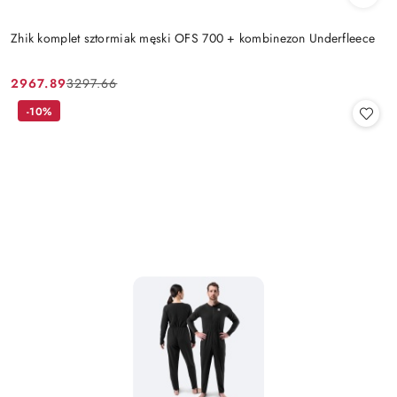
Zhik komplet sztormiak męski OFS 700 + kombinezon Underfleece
2967.89
3297.66
Cena
Cena
promocyjna:
przed
-10%
promocją: