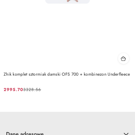
Zhik komplet sztormiak damski OFS 700 + kombinezon Underfleece
2995.70
3328.56
Cena
Cena
promocyjna:
przed
promocją:
Dane adresowe