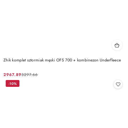
Zhik komplet sztormiak męski OFS 700 + kombinezon Underfleece
2967.89
3297.66
Cena
Cena
promocyjna:
przed
-10%
promocją: