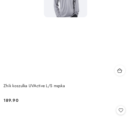
Zhik koszulka UVActive L/S męska
189.90
Cena: