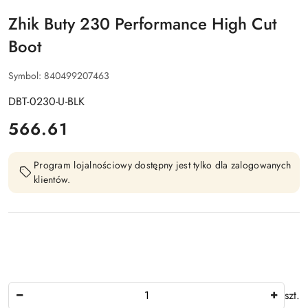
Zhik Buty 230 Performance High Cut
Boot
Symbol:
840499207463
DBT-0230-U-BLK
cena:
566.61
Program lojalnościowy dostępny jest tylko dla zalogowanych
klientów.
Ilość
szt.