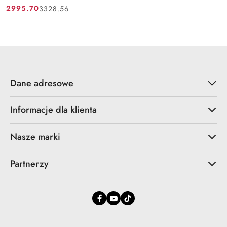
2995.70
3328.56
Cena
Cena
promocyjna:
przed
promocją:
Dane adresowe
Informacje dla klienta
Nasze marki
Partnerzy