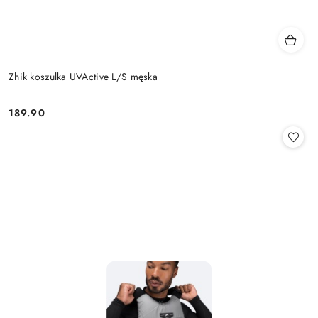
Zhik koszulka UVActive L/S męska
189.90
Cena: