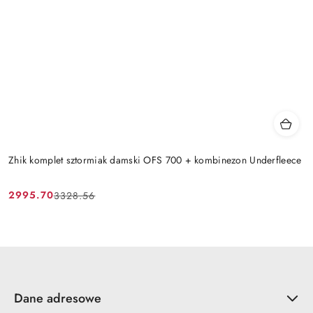
Zhik komplet sztormiak damski OFS 700 + kombinezon Underfleece
2995.70
3328.56
Cena
Cena
promocyjna:
przed
promocją:
Dane adresowe