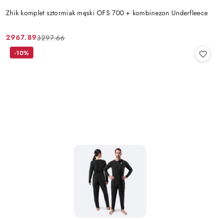
Zhik komplet sztormiak męski OFS 700 + kombinezon Underfleece
2967.89
3297.66
Cena
Cena
promocyjna:
przed
-10%
promocją: