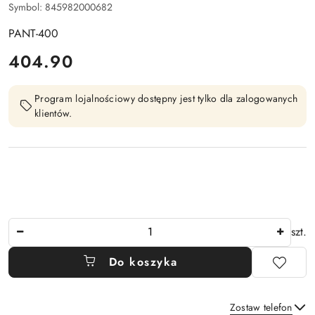
Symbol:
845982000682
PANT-400
cena:
404.90
Program lojalnościowy dostępny jest tylko dla zalogowanych
klientów.
Ilość
szt.
Do koszyka
Zostaw telefon