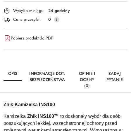
Dostępność
Wysyłka w ciągu:
24 godziny
i
Wyślij
Cena przesyłki:
0
dostawa
Pobierz produkt do PDF
OPIS
INFORMACJE DOT.
OPINIE I
ZADAJ
BEZPIECZEŃSTWA
OCENY
PYTANIE
(0)
Zhik Kamizelka INS100
Kamizelka
Zhik INS100™
to doskonały wybór dla osób
poszukujących lekkiej, wszechstronnej ochrony przed
zmiennymi warunkami atmosferycznymi. Wyposażona w