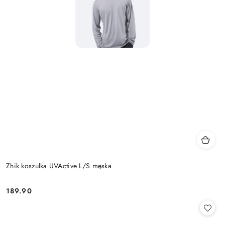
Zhik koszulka UVActive L/S męska
189.90
Cena: