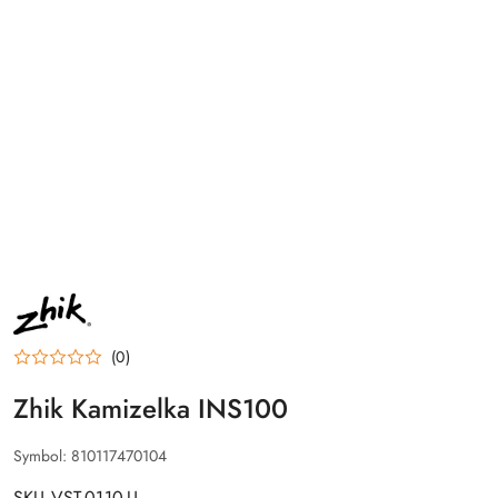
NAZWA
PRODUCENTA:
ZHIK
(0)
Zhik Kamizelka INS100
Symbol:
810117470104
SKU VST-0110-U