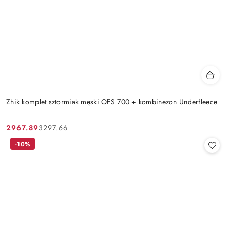
Zhik komplet sztormiak męski OFS 700 + kombinezon Underfleece
2967.89
3297.66
Cena
Cena
promocyjna:
przed
-10%
promocją: