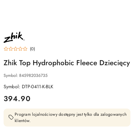
NAZWA
PRODUCENTA:
ZHIK
(0)
Zhik Top Hydrophobic Fleece Dziecięcy
Symbol:
845982036735
Symbol: DTP-0411-K-BLK
cena:
394.90
Program lojalnościowy dostępny jest tylko dla zalogowanych
klientów.