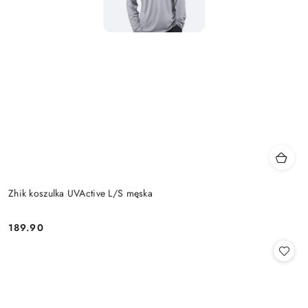
Zhik koszulka UVActive L/S męska
189.90
Cena: