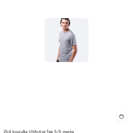
Zhik koszulka UVActive Tee S/S męska