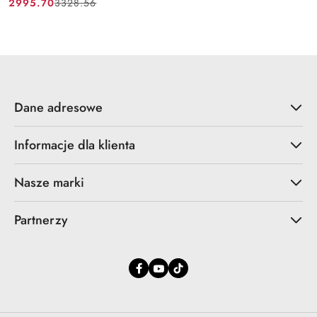
2995.70
3328.56
Cena
Cena
promocyjna:
przed
promocją:
Dane adresowe
Informacje dla klienta
Nasze marki
Partnerzy