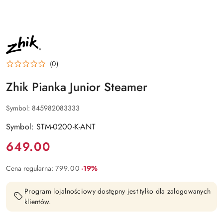
NAZWA
PRODUCENTA:
ZHIK
(0)
Zhik Pianka Junior Steamer
Symbol:
845982083333
Symbol: STM-0200-K-ANT
Cena:
649.00
Rabat:
Cena regularna:
799.00
-19%
Program lojalnościowy dostępny jest tylko dla zalogowanych
klientów.