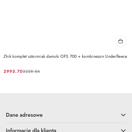
Zhik komplet sztormiak damski OFS 700 + kombinezon Underfleece
2995.70
3328.56
Cena
Cena
promocyjna:
przed
promocją:
Dane adresowe
Informacje dla klienta