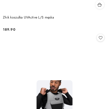
Zhik koszulka UVActive L/S męska
189.90
Cena: