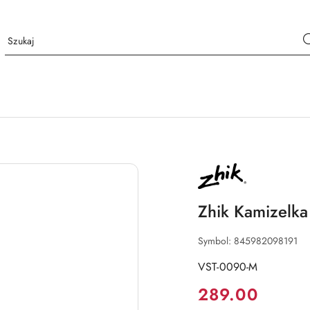
NAZWA
PRODUCENTA:
ZHIK
Zhik Kamizelka
Symbol:
845982098191
VST-0090-M
Cena:
289.00