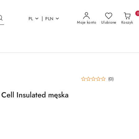
|
PL
PLN
Moje konto
Ulubione
Koszyk
(0)
 Cell Insulated męska