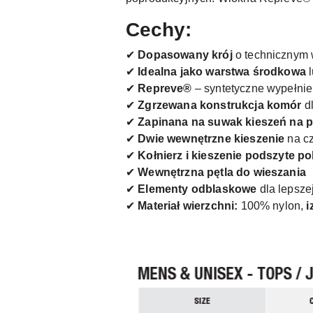
Cechy:
✔
Dopasowany krój
o technicznym 
✔
Idealna jako warstwa środkowa
l
✔
Repreve®
– syntetyczne wypełnie
✔
Zgrzewana konstrukcja komór
dl
✔
Zapinana na suwak kieszeń na p
✔
Dwie wewnętrzne kieszenie
na cz
✔
Kołnierz i kieszenie podszyte p
✔
Wewnętrzna pętla do wieszania
✔
Elementy odblaskowe
dla lepsze
✔
Materiał wierzchni:
100% nylon,
i