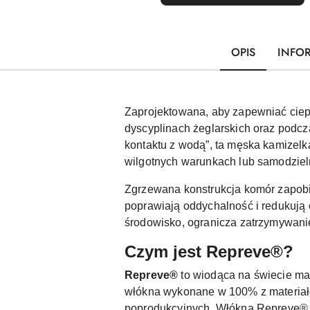
OPIS
INFO
Zaprojektowana, aby zapewniać ciepł
dyscyplinach żeglarskich oraz podc
kontaktu z wodą”, ta męska kamize
wilgotnych warunkach lub samodzieln
Zgrzewana konstrukcja komór zapobi
poprawiają oddychalność i redukują 
środowisko, ogranicza zatrzymywani
Czym jest Repreve®?
Repreve®
to wiodąca na świecie mar
włókna wykonane w 100% z materiał
poprodukcyjnych. Włókna Repreve® są