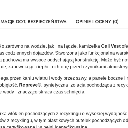
RMACJE DOT. BEZPIECZEŃSTWA
OPINIE I OCENY (0)
o zarówno na wodzie, jak i na lądzie, kamizelka
Cell Vest
ofe
zas codziennych dojazdów. Stworzona jako funkcjonalna war
lka puchowa ma wysoce oddychającą konstrukcję. Może być n
ie, zapewniając ciepło i ochronę przed czynnikami atmosfery
ega przenikaniu wiatru i wody przez szwy, a panele boczne i
objętość.
Repreve®
, syntetyczna izolacja pochodząca z recy
e wody i znacząco skraca czas schnięcia.
ka włókien pochodzących z recyklingu o wysokiej wydajności
ów z recyklingu, w tym plastikowych butelek pochodzących 
 certyfikowane i w pełni identyfikowalne.