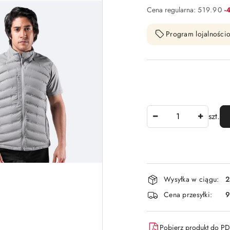
Ra
Cena regularna:
519.90
-
Program lojalnościo
Ilość
szt.
Dostępność
Wysyłka w ciągu:
2
i
Cena przesyłki:
9
dostawa
Pobierz produkt do P