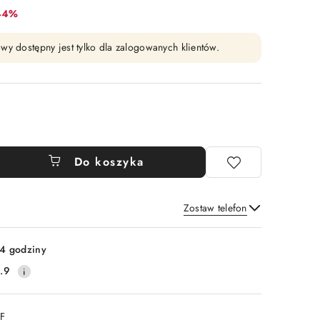
bat:
44%
wy dostępny jest tylko dla zalogowanych klientów.
Do koszyka
Zostaw telefon
Wyślij
4 godziny
.9
DF