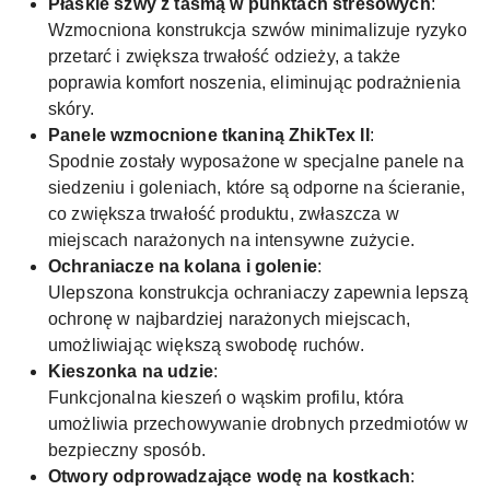
Płaskie szwy z taśmą w punktach stresowych
:
Wzmocniona konstrukcja szwów minimalizuje ryzyko
przetarć i zwiększa trwałość odzieży, a także
poprawia komfort noszenia, eliminując podrażnienia
skóry.
Panele wzmocnione tkaniną ZhikTex II
:
Spodnie zostały wyposażone w specjalne panele na
siedzeniu i goleniach, które są odporne na ścieranie,
co zwiększa trwałość produktu, zwłaszcza w
miejscach narażonych na intensywne zużycie.
Ochraniacze na kolana i golenie
:
Ulepszona konstrukcja ochraniaczy zapewnia lepszą
ochronę w najbardziej narażonych miejscach,
umożliwiając większą swobodę ruchów.
Kieszonka na udzie
:
Funkcjonalna kieszeń o wąskim profilu, która
umożliwia przechowywanie drobnych przedmiotów w
bezpieczny sposób.
Otwory odprowadzające wodę na kostkach
: