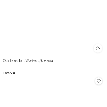
Zhik koszulka UVActive L/S męska
189.90
Cena: