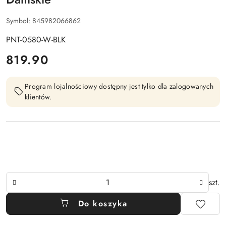
Symbol:
845982066862
PNT-0580-W-BLK
cena:
819.90
Program lojalnościowy dostępny jest tylko dla zalogowanych
klientów.
Ilość
szt.
Do koszyka