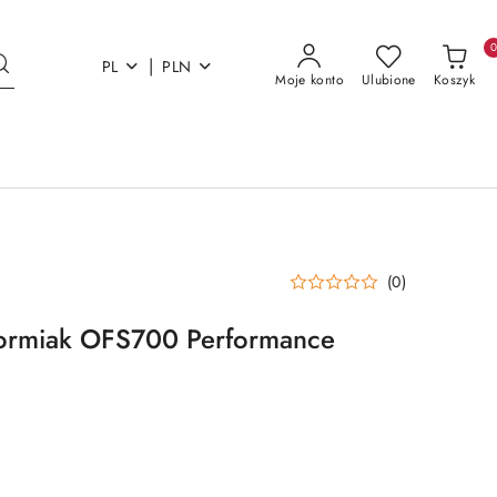
|
PL
PLN
Moje konto
Ulubione
Koszyk
(0)
ztormiak OFS700 Performance