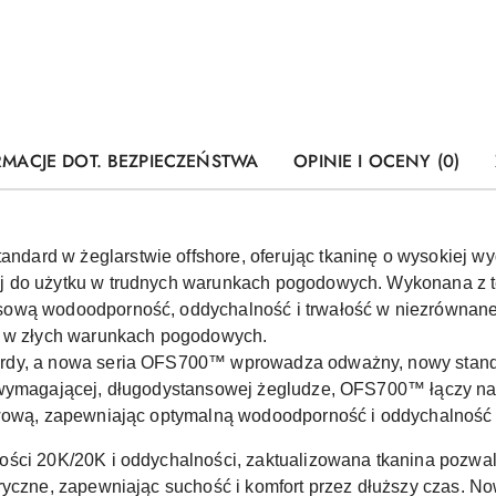
RMACJE DOT. BEZPIECZEŃSTWA
OPINIE I OCENY (0)
dard w żeglarstwie offshore, oferując tkaninę o wysokiej wyd
 do użytku w trudnych warunkach pogodowych. Wykonana z tec
ową wodoodporność, oddychalność i trwałość w niezrównanej
a w złych warunkach pogodowych.
rdy, a nowa seria OFS700™ wprowadza odważny, nowy standa
 wymagającej, długodystansowej żegludze, OFS700™ łączy na
twową, zapewniając optymalną wodoodporność i oddychalność
ści 20K/20K i oddychalności, zaktualizowana tkanina pozwal
eryczne, zapewniając suchość i komfort przez dłuższy czas.