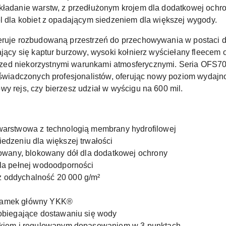
akładanie warstw, z przedłużonym krojem dla dodatkowej ochr
el dla kobiet z opadającym siedzeniem dla większej wygody.
feruje rozbudowaną przestrzeń do przechowywania w postaci 
dający się kaptur burzowy, wysoki kołnierz wyściełany fleece
zed niekorzystnymi warunkami atmosferycznymi. Seria OFS70
doświadczonych profesjonalistów, oferując nowy poziom wydajno
y rejs, czy bierzesz udział w wyścigu na 600 mil.
warstwowa z technologią membrany hydrofilowej
edzeniu dla większej trwałości
lowany, blokowany dół dla dodatkowej ochrony
la pełnej wodoodporności
 oddychalność 20 000 g/m²
zamek główny YKK®
obiegające dostawaniu się wody
zkiem i regulowanym dopasowaniem w 3 punktach