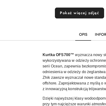
Pokaż więcej zdjęć
OPIS
INFO
Kurtka OFS700™
wyznacza nowy stan
wykorzystywana w odzieży ochronnej
serii Ocean, zapewnia bezkompromis
odniesienia w odzieży do żeglarstw
Zhik zawsze wyznaczał nowe standa
offshore. Zaprojektowana z myślą o
z innowacyjną konstrukcją trójwars
Dzięki najwyższej klasy wodoodporno
przy tym najcięższe warunki atmosf