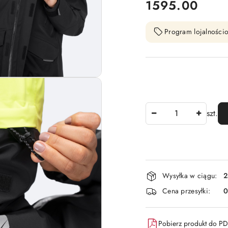
cena:
1595.00
Program lojalnościo
Ilość
szt.
Dostępność
Wysyłka w ciągu:
2
i
Cena przesyłki:
dostawa
Pobierz produkt do P