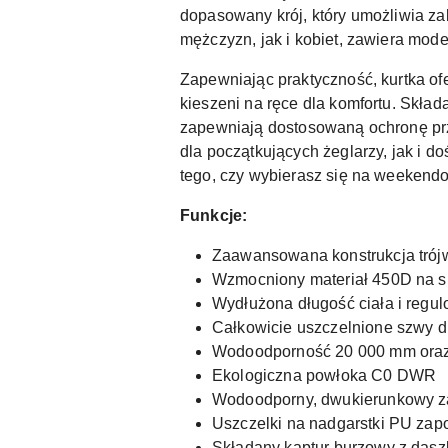
dopasowany krój, który umożliwia z
mężczyzn, jak i kobiet, zawiera mod
Zapewniając praktyczność, kurtka o
kieszeni na ręce dla komfortu. Skła
zapewniają dostosowaną ochronę pr
dla początkujących żeglarzy, jak i 
tego, czy wybierasz się na weekendow
Funkcje:
Zaawansowana konstrukcja trój
Wzmocniony materiał 450D na si
Wydłużona długość ciała i regu
Całkowicie uszczelnione szwy d
Wodoodporność 20 000 mm oraz
Ekologiczna powłoka C0 DWR
Wodoodporny, dwukierunkowy 
Uszczelki na nadgarstki PU zap
Składany kaptur burzowy z das