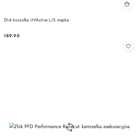
Zhik koszulka UVActive L/S męska
189.90
Cena: