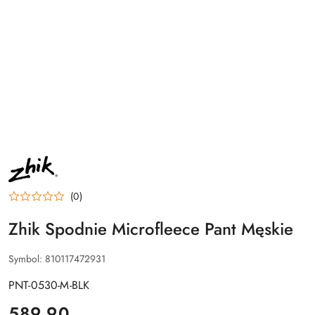
NAZWA
PRODUCENTA:
ZHIK
(0)
Zhik Spodnie Microfleece Pant Męskie
Symbol:
810117472931
PNT-0530-M-BLK
cena:
589.90