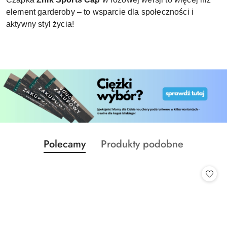
element garderoby – to wsparcie dla społeczności i
aktywny styl życia!
Produkty
Produkty
Polecamy
Produkty podobne
Pomiń karuzelę produktów
o
o
statusie:
statusie: