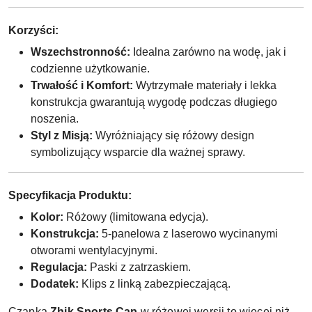
Korzyści:
Wszechstronność:
Idealna zarówno na wodę, jak i
codzienne użytkowanie.
Trwałość i Komfort:
Wytrzymałe materiały i lekka
konstrukcja gwarantują wygodę podczas długiego
noszenia.
Styl z Misją:
Wyróżniający się różowy design
symbolizujący wsparcie dla ważnej sprawy.
Specyfikacja Produktu:
Kolor:
Różowy (limitowana edycja).
Konstrukcja:
5-panelowa z laserowo wycinanymi
otworami wentylacyjnymi.
Regulacja:
Paski z zatrzaskiem.
Dodatek:
Klips z linką zabezpieczającą.
Czapka
Zhik Sports Cap
w różowej wersji to więcej niż