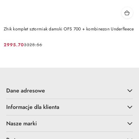
Zhik komplet sztormiak damski OFS 700 + kombinezon Underfleece
2995.70
3328.56
Cena
Cena
promocyjna:
przed
promocją:
Dane adresowe
Informacje dla klienta
Nasze marki