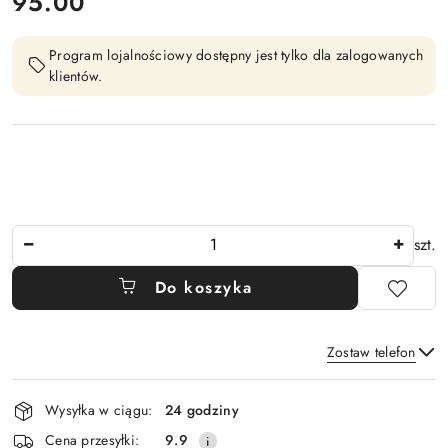
cena:
95.00
Program lojalnościowy dostępny jest tylko dla zalogowanych
klientów.
Ilość
szt.
Do koszyka
Zostaw telefon
Dostępność
Wysyłka w ciągu:
24 godziny
i
Wyślij
Cena przesyłki:
9.9
dostawa