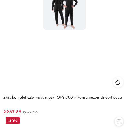
Zhik komplet sztormiak męski OFS 700 + kombinezon Underfleece
2967.89
3297.66
Cena
Cena
promocyjna:
przed
-10%
promocją: