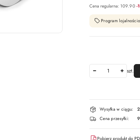
Ra
Cena regularna:
109.90
-
Program lojalnościo
Ilość
szt.
Dostępność
Wysyłka w ciągu:
2
i
Cena przesyłki:
9
dostawa
Pobierz produkt do P