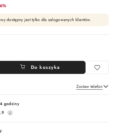
bat:
16%
wy dostępny jest tylko dla zalogowanych klientów.
Do koszyka
Zostaw telefon
Wyślij
4 godziny
.9
DF