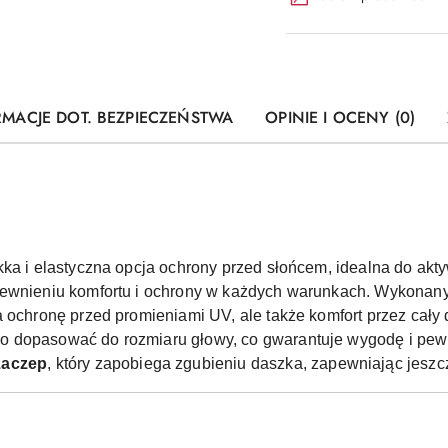
RMACJE DOT. BEZPIECZEŃSTWA
OPINIE I OCENY (0)
kka i elastyczna opcja ochrony przed słońcem, idealna do akt
pewnieniu komfortu i ochrony w każdych warunkach. Wykonan
a ochronę przed promieniami UV, ale także komfort przez cały 
o dopasować do rozmiaru głowy, co gwarantuje wygodę i pe
zaczep
, który zapobiega zgubieniu daszka, zapewniając jeszc