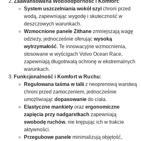
Zaawansowana Wodoodporność i Komfort:
System uszczelniania wokół szyi
chroni przed
wodą, zapewniając wygodę i skuteczność w
deszczowych warunkach.
Wzmocnione panele Zithane
zmniejszają wagę
odzieży, jednocześnie oferując
wysoką
wytrzymałość
. Te innowacyjne wzmocnienia,
stosowane w wyścigach Volvo Ocean Race,
zapewniają długotrwałą ochronę w ekstremalnych
warunkach.
Funkcjonalność i Komfort w Ruchu:
Regulowana taśma w talii
z neoprenową warstwą
chroni przed zamoczeniem, jednocześnie
umożliwiając
dopasowanie
do ciała.
Elastyczne mankiety
oraz
ergonomiczne
zapięcia przy nadgarstkach
zapewniają
swobodę ruchów
, nie krępując ich w trakcie
aktywności.
Przegubowe panele
minimalizują objętość,