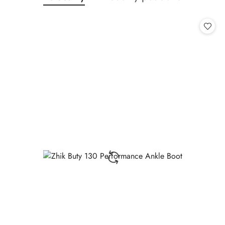
Pomiń karuzelę produktów
o
o
statusie:
statusie: