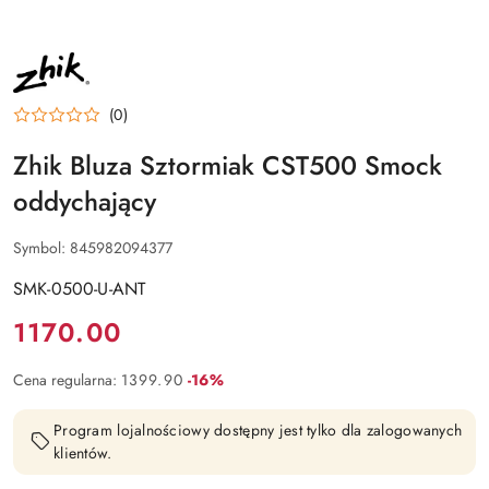
NAZWA
PRODUCENTA:
ZHIK
(0)
Zhik Bluza Sztormiak CST500 Smock
oddychający
Symbol:
845982094377
SMK-0500-U-ANT
Cena:
1170.00
Rabat:
Cena regularna:
1399.90
-16%
Program lojalnościowy dostępny jest tylko dla zalogowanych
klientów.