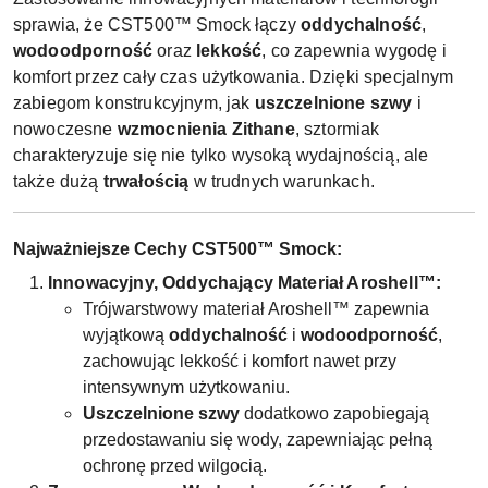
sprawia, że CST500™ Smock łączy
oddychalność
,
wodoodporność
oraz
lekkość
, co zapewnia wygodę i
komfort przez cały czas użytkowania. Dzięki specjalnym
zabiegom konstrukcyjnym, jak
uszczelnione szwy
i
nowoczesne
wzmocnienia Zithane
, sztormiak
charakteryzuje się nie tylko wysoką wydajnością, ale
także dużą
trwałością
w trudnych warunkach.
Najważniejsze Cechy CST500™ Smock:
Innowacyjny, Oddychający Materiał Aroshell™:
Trójwarstwowy materiał Aroshell™ zapewnia
wyjątkową
oddychalność
i
wodoodporność
,
zachowując lekkość i komfort nawet przy
intensywnym użytkowaniu.
Uszczelnione szwy
dodatkowo zapobiegają
przedostawaniu się wody, zapewniając pełną
ochronę przed wilgocią.