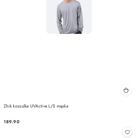
Zhik koszulka UVActive L/S męska
189.90
Cena: