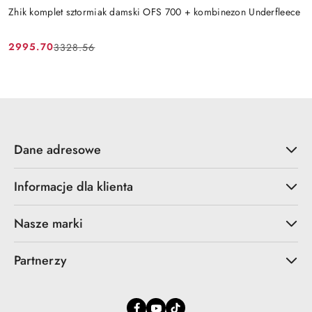
Zhik komplet sztormiak damski OFS 700 + kombinezon Underfleece
2995.70
3328.56
Cena
Cena
promocyjna:
przed
promocją:
Dane adresowe
Informacje dla klienta
Nasze marki
Partnerzy