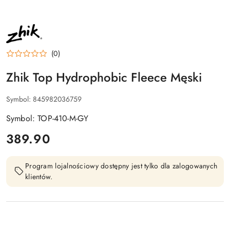
NAZWA
PRODUCENTA:
ZHIK
(0)
Zhik Top Hydrophobic Fleece Męski
Symbol:
845982036759
Symbol: TOP-410-M-GY
cena:
389.90
Program lojalnościowy dostępny jest tylko dla zalogowanych
klientów.