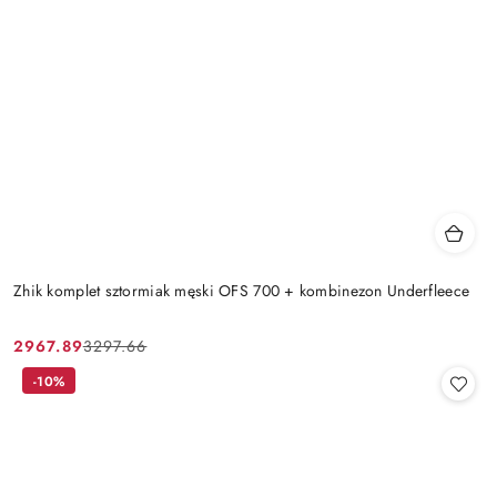
Zhik komplet sztormiak męski OFS 700 + kombinezon Underfleece
2967.89
3297.66
Cena
Cena
promocyjna:
przed
-10%
promocją: