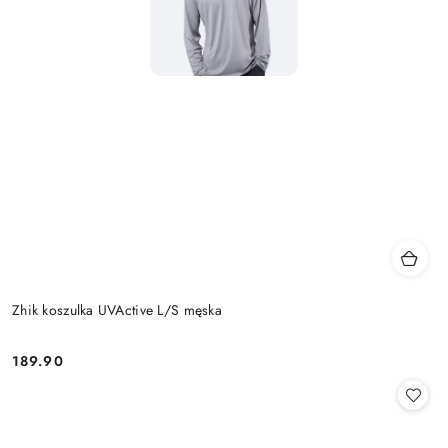
Zhik koszulka UVActive L/S męska
189.90
Cena: