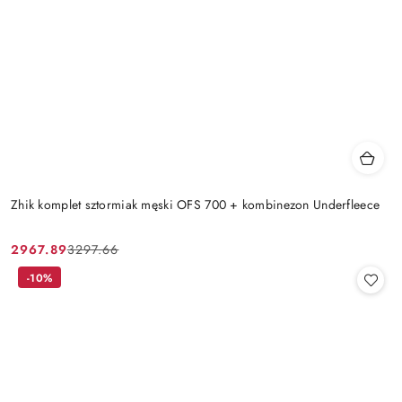
Zhik komplet sztormiak męski OFS 700 + kombinezon Underfleece
2967.89
3297.66
Cena
Cena
promocyjna:
przed
-10%
promocją: