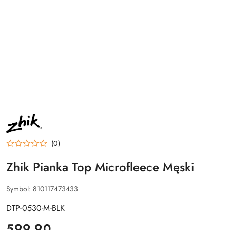
NAZWA
PRODUCENTA:
ZHIK
(0)
Zhik Pianka Top Microfleece Męski
Symbol:
810117473433
DTP-0530-M-BLK
cena:
599.90