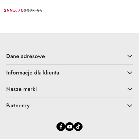
2995.70
3328.56
Cena
Cena
promocyjna:
przed
promocją:
Dane adresowe
Informacje dla klienta
Nasze marki
Partnerzy