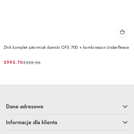
Zhik komplet sztormiak damski OFS 700 + kombinezon Underfleece
2995.70
3328.56
Cena
Cena
promocyjna:
przed
promocją:
Dane adresowe
Informacje dla klienta