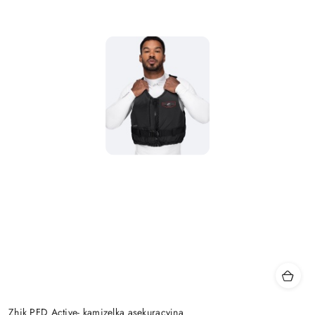
Zhik PFD Active- kamizelka asekuracyjna