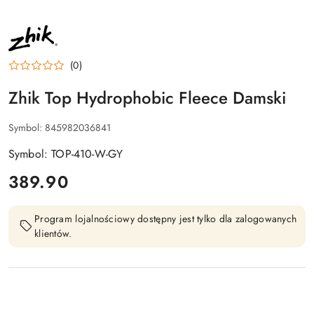
NAZWA
PRODUCENTA:
ZHIK
(0)
Zhik Top Hydrophobic Fleece Damski
Symbol:
845982036841
Symbol: TOP-410-W-GY
cena:
389.90
Program lojalnościowy dostępny jest tylko dla zalogowanych
klientów.