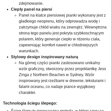
zdejmowanie.
Ciepły panel na piersi
Panel na klatce piersiowej pianki wykonany jest z
gładkiego neoprenu, który odprowadza wodę i
zatrzymuje chłód wiatru na zewnątrz. Wewnętrzna
strona tego panelu jest pokryta szybkoschnącym
polarem, który generuje ciepło w rdzeniu ciała,
zapewniając komfort nawet w chłodniejszych
warunkach.
Stylowy design inspirowany naturą
Na górnej części pianki zastosowano unikalny
wzór graficzny, stworzony przez projektantkę Jess
Zinga z Northern Beaches w Sydney. Wzór
inspirowany jest rzeźbami w drewnie, teksturami i
falami oceanu, co nadaje piance wyjątkowy
charakter.
Technologia ściegu ślepego:
Ścieg ślepy to innowacyjna metoda, w której szwy są