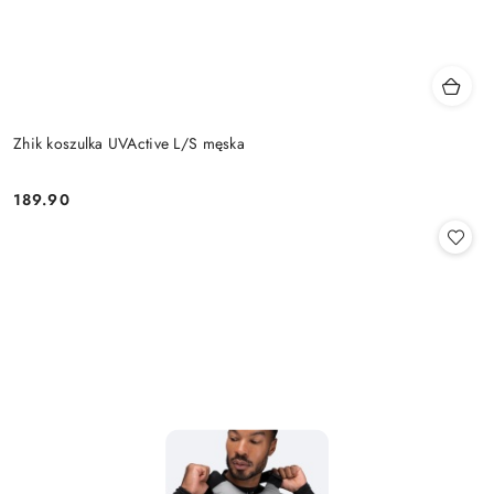
Zhik koszulka UVActive L/S męska
189.90
Cena: