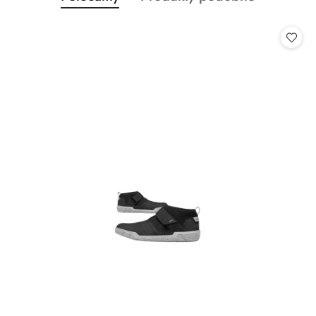
Pomiń karuzelę produktów
o
o
statusie:
statusie: