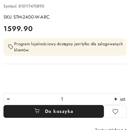
Symbol:
810117470890
SKU STM-2400-W-ARC
cena:
1599.90
Program lojalnościowy dostępny jest tylko dla zalogowanych
klientów.
Ilość
szt.
Do koszyka