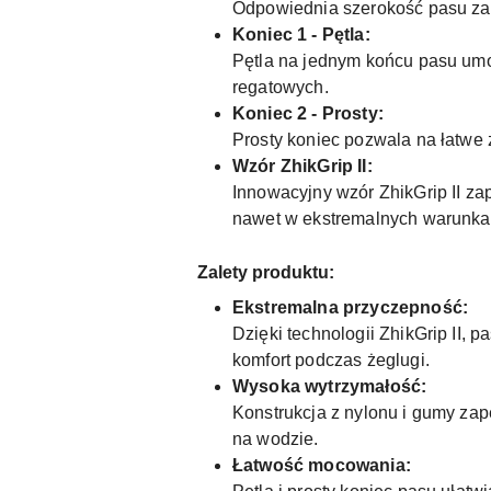
Odpowiednia szerokość pasu zape
Koniec 1 - Pętla:
Pętla na jednym końcu pasu umoż
regatowych.
Koniec 2 - Prosty:
Prosty koniec pozwala na łatwe
Wzór ZhikGrip II:
Innowacyjny wzór ZhikGrip II z
nawet w ekstremalnych warunka
Zalety produktu:
Ekstremalna przyczepność:
Dzięki technologii ZhikGrip II,
komfort podczas żeglugi.
Wysoka wytrzymałość:
Konstrukcja z nylonu i gumy za
na wodzie.
Łatwość mocowania: