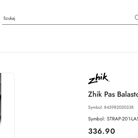
NAZWA
PRODUCENTA:
ZHIK
Zhik Pas Balas
Symbol:
845982020338
Symbol: STRAP-201-LA
cena:
336.90