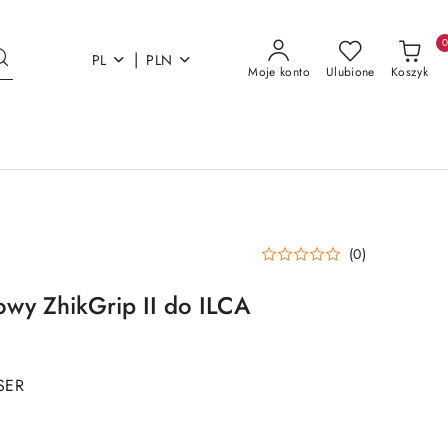
|
PL
PLN
Moje konto
Ulubione
Koszyk
(0)
towy ZhikGrip II do ILCA
SER