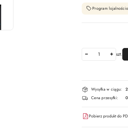
Program lojalnościo
Ilość
szt.
Dostępność
Wysyłka w ciągu:
2
i
Cena przesyłki:
dostawa
Pobierz produkt do P