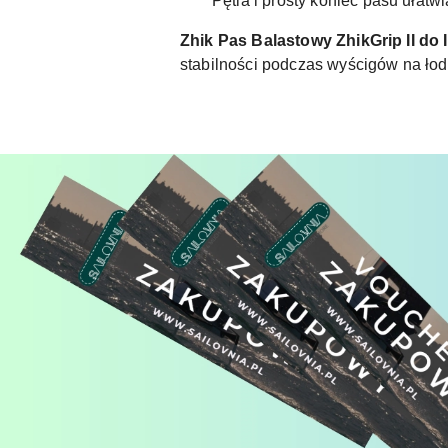
Pętla i prosty koniec pasu ułat
Zhik Pas Balastowy ZhikGrip II do
stabilności podczas wyścigów na łod