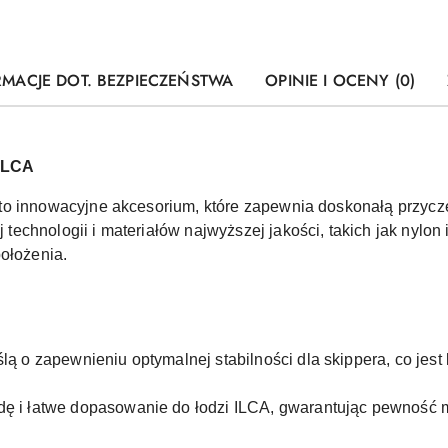
RMACJE DOT. BEZPIECZEŃSTWA
OPINIE I OCENY (0)
 ILCA
to innowacyjne akcesorium, które zapewnia doskonałą przycze
echnologii i materiałów najwyższej jakości, takich jak nylon
położenia.
ą o zapewnieniu optymalnej stabilności dla skippera, co jest 
dę i łatwe dopasowanie do łodzi ILCA, gwarantując pewnoś