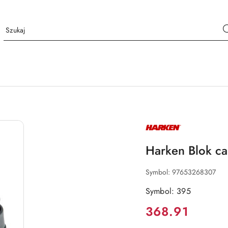
NAZWA
PRODUCENTA:
HARKEN
Harken Blok c
Symbol:
97653268307
Symbol: 395
Cena:
368.91