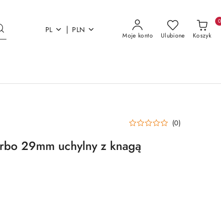
|
PL
PLN
Moje konto
Ulubione
Koszyk
(0)
arbo 29mm uchylny z knagą