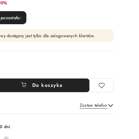
abat:
10%
pozostało:
wy dostępny jest tylko dla zalogowanych klientów.
Do koszyka
Zostaw telefon
Wyślij
0 dni
0