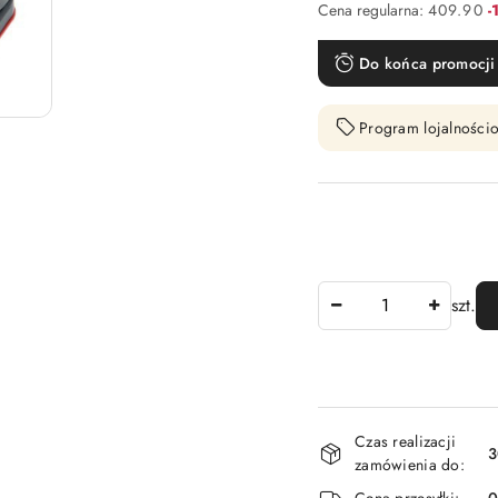
R
Cena regularna:
409.90
-
Do końca promocji 
Program lojalnościo
Ilość
szt.
Dostępność
Czas realizacji
i
3
zamówienia do:
dostawa
Cena przesyłki: