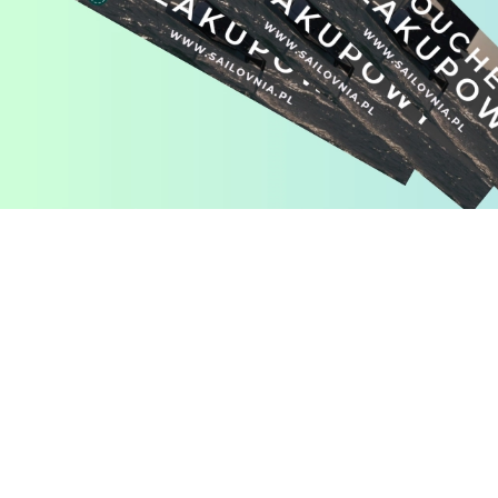
Pomiń karuzelę produktów