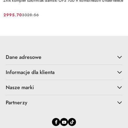
Zhik komplet sztormiak damski OFS 700 + kombinezon Underfleece
2995.70
3328.56
Cena
Cena
promocyjna:
przed
promocją:
Dane adresowe
Informacje dla klienta
Nasze marki
Partnerzy