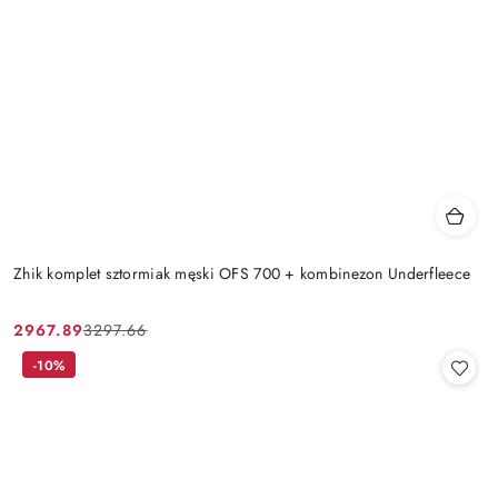
Zhik komplet sztormiak męski OFS 700 + kombinezon Underfleece
2967.89
3297.66
Cena
Cena
promocyjna:
przed
-10%
promocją: