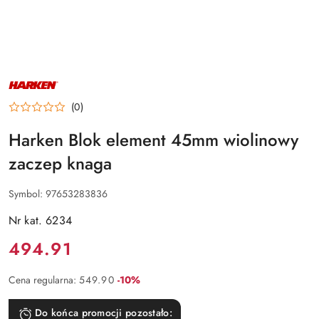
NAZWA
PRODUCENTA:
HARKEN
(0)
Harken Blok element 45mm wiolinowy
zaczep knaga
Symbol:
97653283836
Nr kat. 6234
Cena:
494.91
Rabat:
Cena regularna:
549.90
-10%
Do końca promocji pozostało: