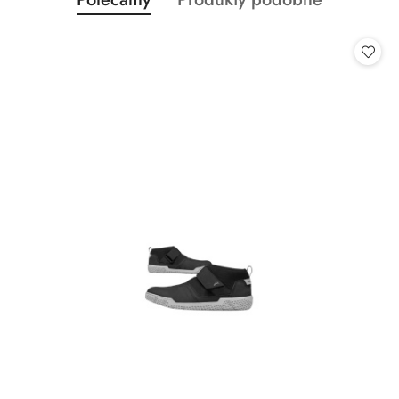
Pomiń karuzelę produktów
o
o
statusie:
statusie: