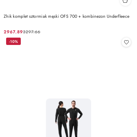
Zhik komplet sztormiak męski OFS 700 + kombinezon Underfleece
2967.89
3297.66
Cena
Cena
promocyjna:
przed
-10%
promocją: