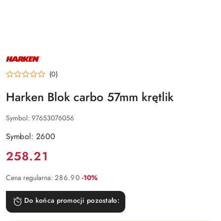
NAZWA
PRODUCENTA:
HARKEN
(0)
Harken Blok carbo 57mm krętlik
Symbol:
97653076056
Symbol: 2600
Cena:
258.21
Rabat:
Cena regularna:
286.90
-10%
Do końca promocji pozostało: