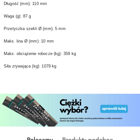
Długość (mm): 110 mm
Waga (g): 87 g
Przetyczka szekli Ø (mm): 5 mm
Maks. lina Ø (mm): 10 mm
Maks. obciążenie robocze (kg): 359 kg
Siła zrywająca (kg): 1079 kg
Produkty
Produkty
Polecamy
Produkty podobne