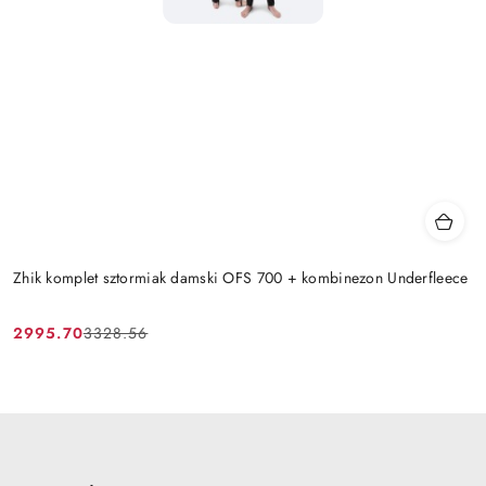
Zhik komplet sztormiak damski OFS 700 + kombinezon Underfleece
2995.70
3328.56
Cena
Cena
promocyjna:
przed
promocją: