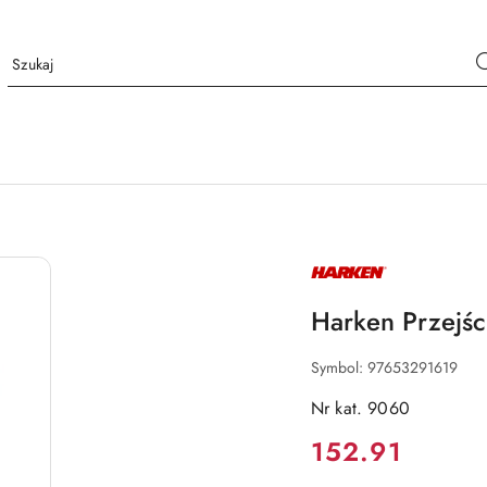
NAZWA
PRODUCENTA:
HARKEN
Harken Przejś
Symbol:
97653291619
Nr kat. 9060
Cena:
152.91