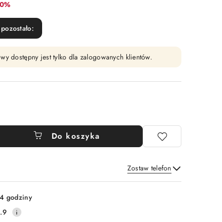
bat:
10%
pozostało:
wy dostępny jest tylko dla zalogowanych klientów.
Do koszyka
Zostaw telefon
Wyślij
4 godziny
.9