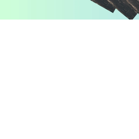
Pomiń karuzelę produktów