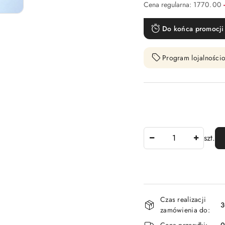
Cena regularna:
1770.00
Do końca promocji 
Program lojalnościo
Ilość
szt.
Dostępność
Czas realizacji
i
3
zamówienia do:
dostawa
Cena przesyłki: