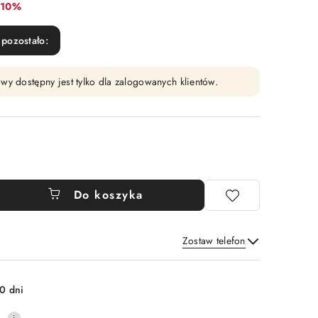
Rabat:
-10%
pozostało:
wy dostępny jest tylko dla zalogowanych klientów.
Do koszyka
Zostaw telefon
Wyślij
0 dni
0