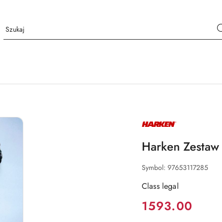
NAZWA
PRODUCENTA:
HARKEN
Harken Zestaw
Symbol:
97653117285
Class legal
Cena:
1593.00