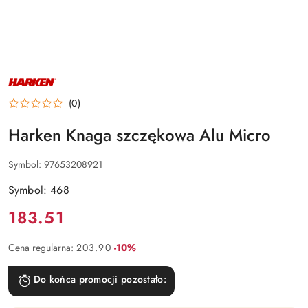
NAZWA
PRODUCENTA:
HARKEN
(0)
Harken Knaga szczękowa Alu Micro
Symbol:
97653208921
Symbol: 468
Cena:
183.51
Rabat:
Cena regularna:
203.90
-10%
Do końca promocji pozostało: