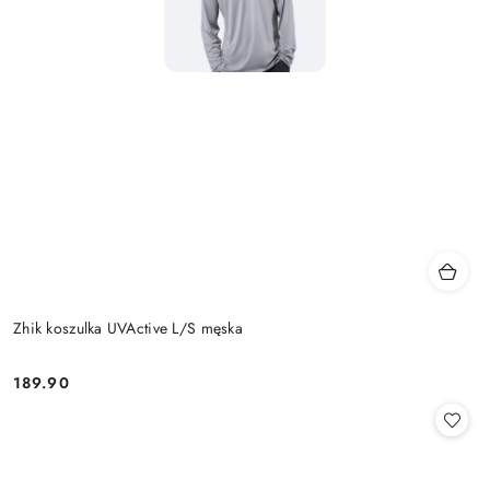
Zhik koszulka UVActive L/S męska
189.90
Cena: