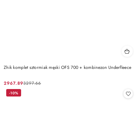
Zhik komplet sztormiak męski OFS 700 + kombinezon Underfleece
2967.89
3297.66
Cena
Cena
promocyjna:
przed
-10%
promocją: