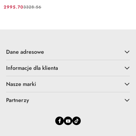
2995.70
3328.56
Cena
Cena
promocyjna:
przed
promocją:
Dane adresowe
Informacje dla klienta
Nasze marki
Partnerzy