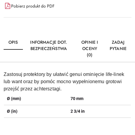
Pobierz produkt do PDF
OPIS
INFORMACJE DOT.
OPINIE I
ZADAJ
BEZPIECZEŃSTWA
OCENY
PYTANIE
(0)
Zastosuj protektory by ułatwić genui ominięcie life-linek
lub want oraz by pomóc mocno wypełnionemu grotowi
przejść przez achtersztagi.
Ø (mm)
70 mm
Ø (in)
2 3/4 in