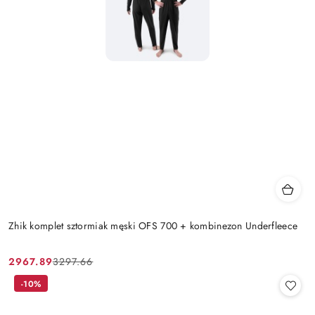
Zhik komplet sztormiak męski OFS 700 + kombinezon Underfleece
2967.89
3297.66
Cena
Cena
promocyjna:
przed
-10%
promocją: