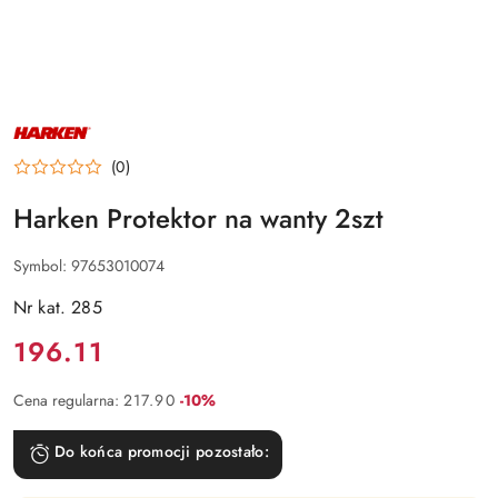
NAZWA
PRODUCENTA:
HARKEN
(0)
Harken Protektor na wanty 2szt
Symbol:
97653010074
Nr kat. 285
Cena:
196.11
Rabat:
Cena regularna:
217.90
-10%
Do końca promocji pozostało: