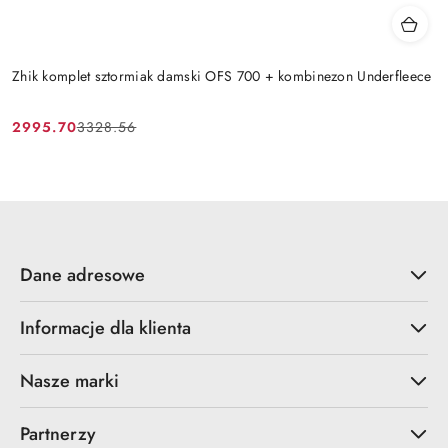
Zhik komplet sztormiak damski OFS 700 + kombinezon Underfleece
2995.70
3328.56
Cena
Cena
promocyjna:
przed
promocją:
Dane adresowe
Informacje dla klienta
Nasze marki
Partnerzy