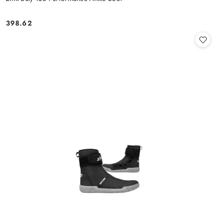
398.62
Cena: