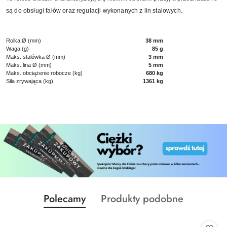
są do obsługi fałów oraz regulacji wykonanych z lin stalowych.
Rolka Ø (mm)
38 mm
Waga (g)
85 g
Maks. stalówka Ø (mm)
3 mm
Maks. lina Ø (mm)
5 mm
Maks. obciążenie robocze (kg)
680 kg
Siła zrywająca (kg)
1361 kg
Produkty
Produkty
Polecamy
Produkty podobne
Pomiń karuzelę produktów
o
o
statusie:
statusie: