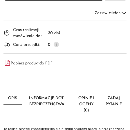
Zostaw telefon
Dostępność
Czas realizacji
i
30 dni
zamówienia do:
Wyślij
dostawa
Cena przesyłki:
0
Pobierz produkt do PDF
OPIS
INFORMACJE DOT.
OPINIE I
ZADAJ
BEZPIECZEŃSTWA
OCENY
PYTANIE
(0)
Te lekkie bloczki charakteryzują się niskimi oporami pracy, a przeznaczone