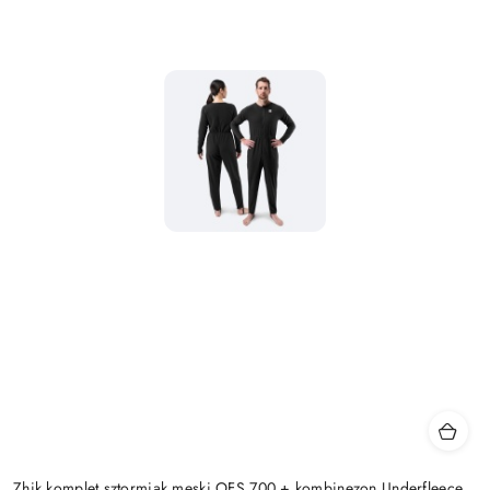
Zhik komplet sztormiak męski OFS 700 + kombinezon Underfleece