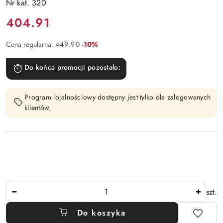
Nr kat. 320
Cena:
404.91
Rabat:
Cena regularna:
449.90
-10%
Do końca promocji pozostało:
Program lojalnościowy dostępny jest tylko dla zalogowanych
klientów.
Ilość
szt.
Do koszyka