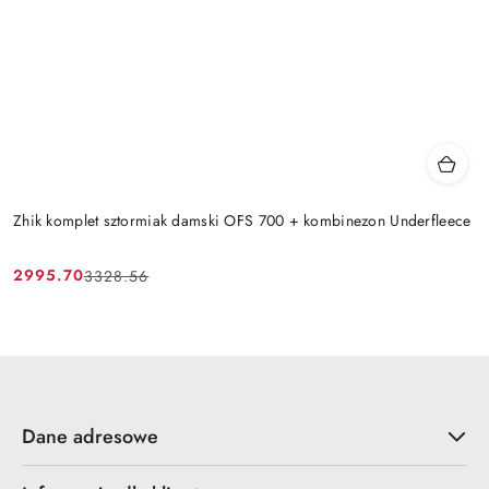
Zhik komplet sztormiak damski OFS 700 + kombinezon Underfleece
2995.70
3328.56
Cena
Cena
promocyjna:
przed
promocją:
Dane adresowe