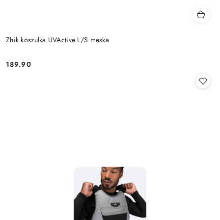
Zhik koszulka UVActive L/S męska
189.90
Cena: