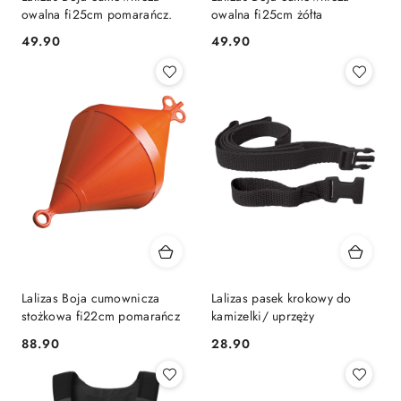
owalna fi25cm pomarańcz.
owalna fi25cm żółta
49.90
49.90
Cena:
Cena:
Lalizas Boja cumownicza
Lalizas pasek krokowy do
stożkowa fi22cm pomarańcz
kamizelki/ uprzęży
88.90
28.90
Cena:
Cena: