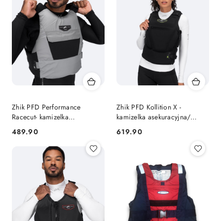
Zhik PFD Performance
Zhik PFD Kollition X -
Racecut- kamizelka
kamizelka asekuracyjna/
asekuracyjna
impactowa
489.90
619.90
Cena:
Cena: