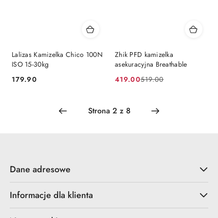
Lalizas Kamizelka Chico 100N
Zhik PFD kamizelka
ISO 15-30kg
asekuracyjna Breathable
179.90
419.00
519.00
Cena:
Cena
Cena
promocyjna:
przed
promocją:
Dane adresowe
Informacje dla klienta