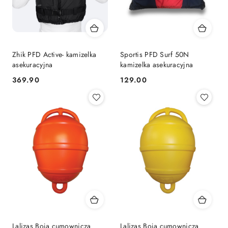
Zhik PFD Active- kamizelka
Sportis PFD Surf 50N
asekuracyjna
kamizelka asekuracyjna
369.90
129.00
Cena:
Cena:
Lalizas Boja cumownicza
Lalizas Boja cumownicza