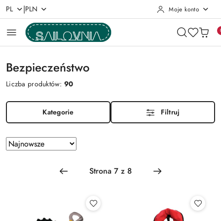
|
PL
PLN
Moje konto
Przejdź do treści głównej
Przejdź do wyszukiwarki
Przejdź do moje konto
Przejdź do menu głównego
Przejdź do stopki
Bezpieczeństwo
Liczba produktów:
90
Kategorie
Filtruj
Zastosowano
Sortuj
według
sortowanie:
Najnowsze.