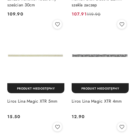
sześcian 30cm
szekla zaczep
109.90
107.91
119.90
Cena:
Cena
Cena
promocyjna:
przed
promocją:
PRODUKT NIEDOSTĘPNY
PRODUKT NIEDOSTĘPNY
Liros Lina Magic XTR 5mm
Liros Lina Magic XTR 4mm
15.50
12.90
Cena:
Cena: