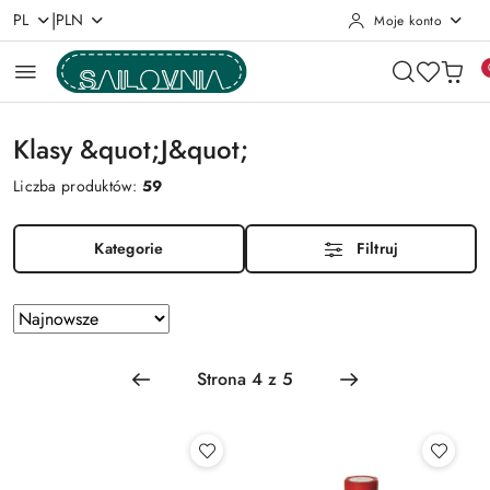
|
PL
PLN
Moje konto
Przejdź do treści głównej
Przejdź do wyszukiwarki
Przejdź do moje konto
Przejdź do menu głównego
Przejdź do stopki
Klasy &quot;J&quot;
Liczba produktów:
59
Kategorie
Filtruj
Zastosowano
Sortuj
według
sortowanie:
Najnowsze.