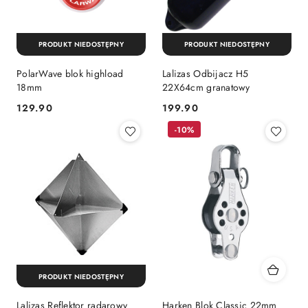
PRODUKT NIEDOSTĘPNY
PRODUKT NIEDOSTĘPNY
PolarWave blok highload
Lalizas Odbijacz H5
18mm
22X64cm granatowy
129.90
199.90
Cena:
Cena:
-10%
PRODUKT NIEDOSTĘPNY
Lalizas Reflektor radarowy
Harken Blok Classic 22mm